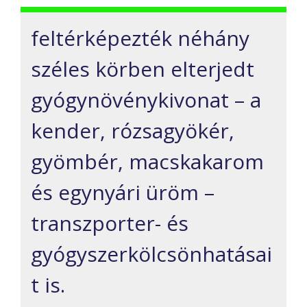
feltérképezték néhány
széles körben elterjedt
gyógynövénykivonat – a
kender, rózsagyökér,
gyömbér, macskakarom
és egynyári üröm –
transzporter- és
gyógyszerkölcsönhatásai
t is.