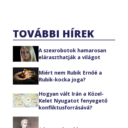
TOVÁBBI HÍREK
A szexrobotok hamarosan
eláraszthatják a világot
Miért nem Rubik Ernőé a
Rubik-kocka joga?
Hogyan vált Irán a Közel-
Kelet Nyugatot fenyegető
konfliktusforrásává?