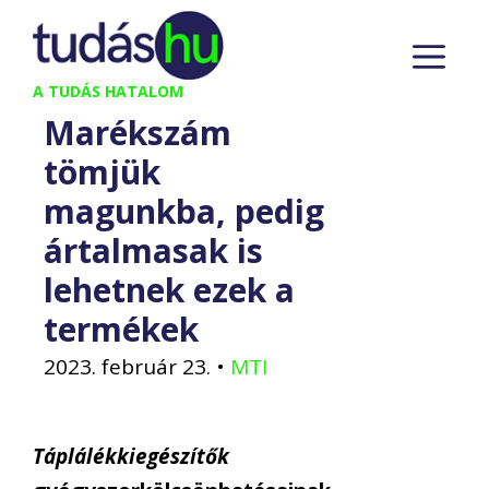
Kilépés
M
a
tartalomba
A TUDÁS HATALOM
Marékszám
tömjük
magunkba, pedig
ártalmasak is
lehetnek ezek a
termékek
2023. február 23.
•
MTI
Táplálékkiegészítők