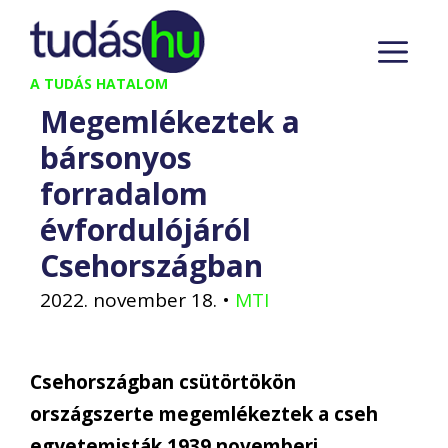
Kilépés
M
a
tartalomba
A TUDÁS HATALOM
Megemlékeztek a
bársonyos
forradalom
évfordulójáról
Csehországban
2022. november 18.
•
MTI
Csehországban csütörtökön
országszerte megemlékeztek a cseh
egyetemisták 1939 novemberi