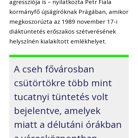
agressziója is – nyilatkozta Petr Fiala
kormányfő újságíróknak Prágában, amikor
megkoszorúzta az 1989 november 17-i
diáktüntetés erőszakos szétverésének
helyszínén kialakított emlékhelyet.
A cseh fővárosban
csütörtökre több mint
tucatnyi tüntetés volt
bejelentve, amelyek
miatt a délutáni órákban