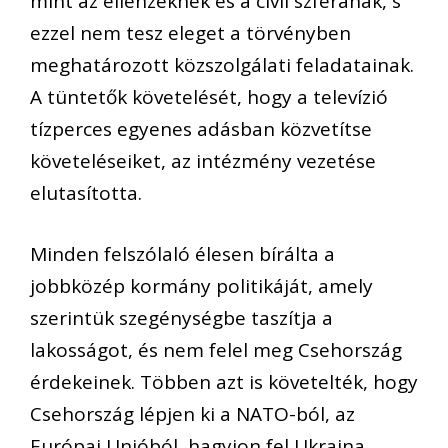
mint az ellenzéknek és a civil szférának, s
ezzel nem tesz eleget a törvényben
meghatározott közszolgálati feladatainak.
A tüntetők követelését, hogy a televízió
tízperces egyenes adásban közvetítse
követeléseiket, az intézmény vezetése
elutasította.
Minden felszólaló élesen bírálta a
jobbközép kormány politikáját, amely
szerintük szegénységbe taszítja a
lakosságot, és nem felel meg Csehország
érdekeinek. Többen azt is követelték, hogy
Csehország lépjen ki a NATO-ból, az
Európai Unióból, hagyjon fel Ukrajna