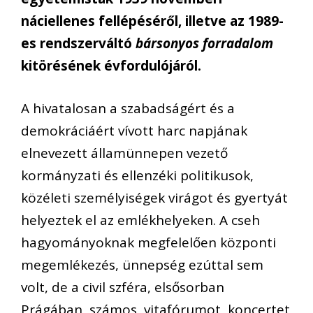
náciellenes fellépéséről, illetve az 1989-
es rendszerváltó
bársonyos forradalom
kitörésének évfordulójáról.
A hivatalosan a szabadságért és a
demokráciáért vívott harc napjának
elnevezett államünnepen vezető
kormányzati és ellenzéki politikusok,
közéleti személyiségek virágot és gyertyát
helyeztek el az emlékhelyeken. A cseh
hagyományoknak megfelelően központi
megemlékezés, ünnepség ezúttal sem
volt, de a civil szféra, elsősorban
Prágában, számos, vitafórumot, koncertet