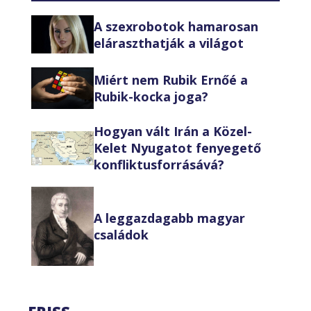
A szexrobotok hamarosan
eláraszthatják a világot
Miért nem Rubik Ernőé a
Rubik-kocka joga?
Hogyan vált Irán a Közel-
Kelet Nyugatot fenyegető
konfliktusforrásává?
A leggazdagabb magyar
családok