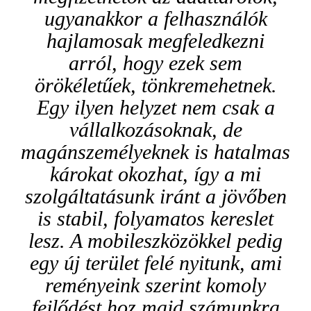
ugyanakkor a felhasználók
hajlamosak megfeledkezni
arról, hogy ezek sem
örökéletűek, tönkremehetnek.
Egy ilyen helyzet nem csak a
vállalkozásoknak, de
magánszemélyeknek is hatalmas
károkat okozhat, így a mi
szolgáltatásunk iránt a jövőben
is stabil, folyamatos kereslet
lesz. A mobileszközökkel pedig
egy új terület felé nyitunk, ami
reményeink szerint komoly
fejlődést hoz majd számunkra