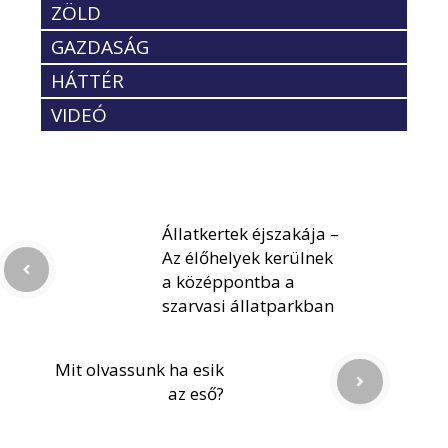
ZÖLD
GAZDASÁG
HÁTTÉR
VIDEÓ
Állatkertek éjszakája –
Az élőhelyek kerülnek
a középpontba a
szarvasi állatparkban
Mit olvassunk ha esik
az eső?