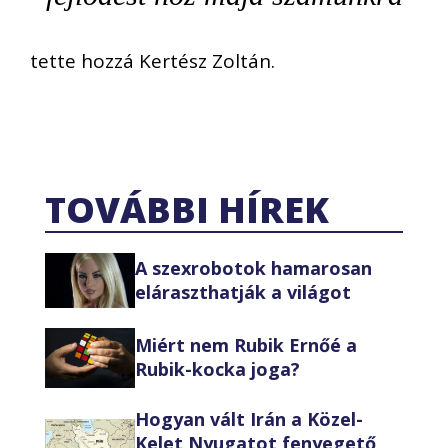
tette hozzá Kertész Zoltán.
TOVÁBBI HÍREK
A szexrobotok hamarosan
eláraszthatják a világot
Miért nem Rubik Ernőé a
Rubik-kocka joga?
Hogyan vált Irán a Közel-
Kelet Nyugatot fenyegető