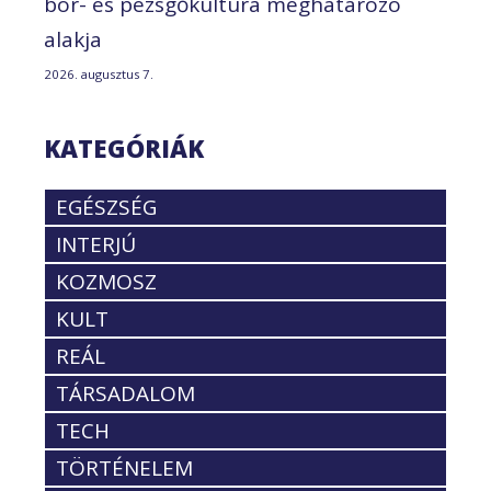
bor- és pezsgőkultúra meghatározó
alakja
2026. augusztus 7.
KATEGÓRIÁK
EGÉSZSÉG
INTERJÚ
KOZMOSZ
KULT
REÁL
TÁRSADALOM
TECH
TÖRTÉNELEM