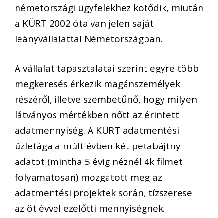
németországi ügyfelekhez kötődik, miután
a KÜRT 2002 óta van jelen saját
leányvállalattal Németországban.
A vállalat tapasztalatai szerint egyre több
megkeresés érkezik magánszemélyek
részéről, illetve szembetűnő, hogy milyen
látványos mértékben nőtt az érintett
adatmennyiség. A KÜRT adatmentési
üzletága a múlt évben két petabájtnyi
adatot (mintha 5 évig néznél 4k filmet
folyamatosan) mozgatott meg az
adatmentési projektek során, tízszerese
az öt évvel ezelőtti mennyiségnek.