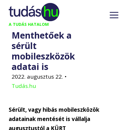
Kilépés
M
a
tartalomba
A TUDÁS HATALOM
Menthetőek a
sérült
mobileszközök
adatai is
2022. augusztus 22.
•
Tudás.hu
Sérült, vagy hibás mobileszközök
adatainak mentését is vállalja
augusztustól a KÜRT