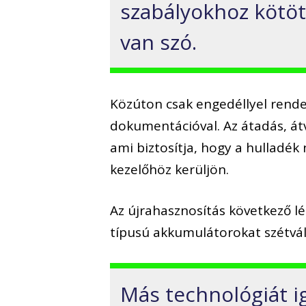
szabályokhoz kötött
van szó.
Közúton csak engedéllyel rendel
dokumentációval. Az átadás, át
ami biztosítja, hogy a hulladék 
kezelőhöz kerüljön.
Az újrahasznosítás következő l
típusú akkumulátorokat szétvál
Más technológiát ig