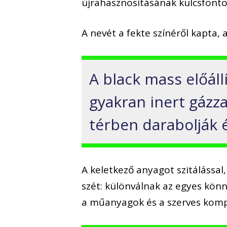
újrahasznosításának kulcsfont
A nevét a fekte színéről kapta,
A black mass előállí
gyakran inert gázza
térben darabolják é
A keletkező anyagot szitálással
szét: különválnak az egyes kön
a műanyagok és a szerves kom