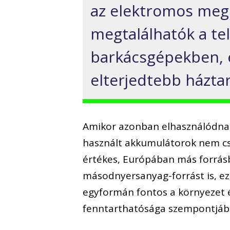
az elektromos megh
megtalálhatók a te
barkácsgépekben, e
elterjedtebb háztar
Amikor azonban elhasználódnak,
használt akkumulátorok nem cs
értékes, Európában más forrás
másodnyersanyag-forrást is, ez
egyformán fontos a környezet 
fenntarthatósága szempontjáb