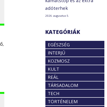
kamatstop és az extra
adóterhek
2026. augusztus 5.
KATEGÓRIÁK
ő,
EGÉSZSÉG
INTERJÚ
KOZMOSZ
KULT
REÁL
TÁRSADALOM
TECH
TÖRTÉNELEM