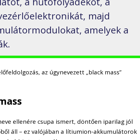
latot, a hűtőfolyadékot, a
vezérlőelektronikát, majd
umulátormodulokat, amelyek a
ák.
 előfeldolgozás, az úgynevezett „black mass”
 mass
ve ellenére csupa ismert, döntően iparilag jól
ből áll – ez valójában a lítiumion-akkumulátorok