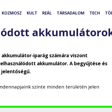
KOZMOSZ
KULT
REÁL
TÁRSADALOM
TECH
TÖ
álódott akkumulátoro
z akkumulátor-iparág számára viszont
 elhasználódott akkumulátor. A begyűjtése és
 jelentőségű.
dennapjaink szinte minden területén jelen