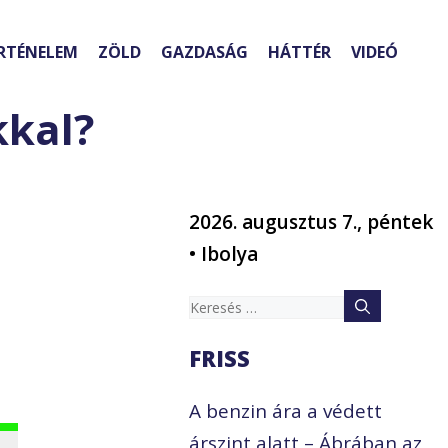
RTÉNELEM
ZÖLD
GAZDASÁG
HÁTTÉR
VIDEÓ
kkal?
2026. augusztus 7., péntek
• Ibolya
Keresés:
FRISS
A benzin ára a védett
árszint alatt – Ábrában az