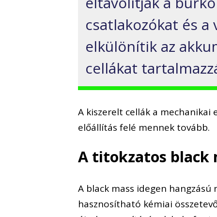
eltávolítják a burko
csatlakozókat és a 
elkülönítik az akk
cellákat tartalmazz
A kiszerelt cellák a mechanikai
előállítás felé mennek tovább.
A titokzatos black
A black mass idegen hangzású ne
hasznosítható kémiai összetevő