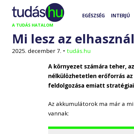
Kilépés
a
EGÉSZSÉG
INTERJÚ
tartalomba
A TUDÁS HATALOM
Mi lesz az elhaszn
2025. december 7.
•
tudás.hu
A környezet számára teher, a
nélkülözhetetlen erőforrás az
feldolgozása emiatt stratégiai
Az akkumulátorok ma már a min
vannak: