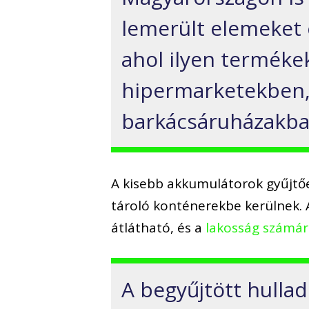
lemerült elemeket 
ahol ilyen terméke
hipermarketekben,
barkácsáruházakba
A kisebb akkumulátorok gyűjtőe
tároló konténerekbe kerülnek. 
átlátható, és a
lakosság számár
A begyűjtött hulla