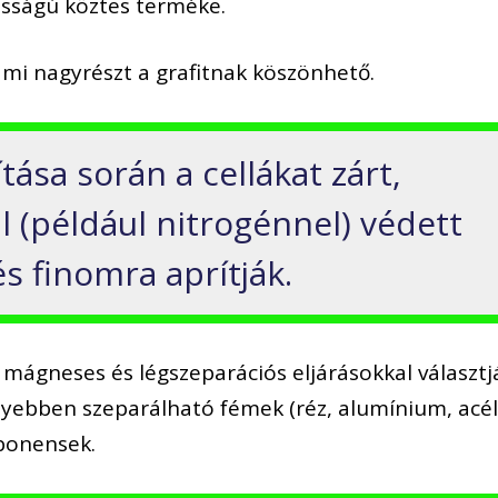
osságú köztes terméke.
 ami nagyrészt a grafitnak köszönhető.
tása során a cellákat zárt,
l (például nitrogénnel) védett
s finomra aprítják.
, mágneses és légszeparációs eljárásokkal választj
nyebben szeparálható fémek (réz, alumínium, acél
ponensek.