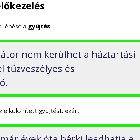
előkezelés
b lépése a
gyűjtés
.
átor nem kerülhet a háztartási
l tűzveszélyes és
ő.
z elkülönített gyűjtést, ezért
már évek óta bárki leadhatja a