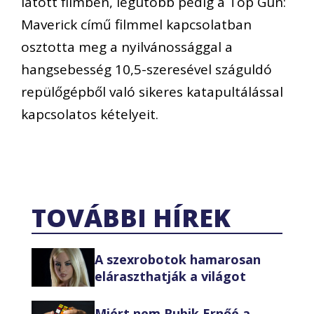
látott filmben, legutóbb pedig a Top Gun:
Maverick című filmmel kapcsolatban
osztotta meg a nyilvánossággal a
hangsebesség 10,5-szeresével száguldó
repülőgépből való sikeres katapultálással
kapcsolatos kételyeit.
TOVÁBBI HÍREK
A szexrobotok hamarosan
eláraszthatják a világot
Miért nem Rubik Ernőé a