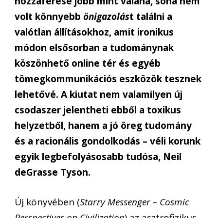
hozzáférése jobb mint valaha, soha nem
volt könnyebb
önigazolás
t találni a
valótlan állításokhoz, amit ironikus
módon elsősorban a tudománynak
köszönhető online tér és egyéb
tömegkommunikációs eszközök tesznek
lehetővé. A kiutat nem valamilyen új
csodaszer jelentheti ebből a toxikus
helyzetből, hanem a jó öreg tudomány
és a racionális gondolkodás – véli korunk
egyik legbefolyásosabb tudósa, Neil
deGrasse Tyson.
Új könyvében (
Starry Messenger – Cosmic
Perspectives on Civilization
) az asztrofizikus