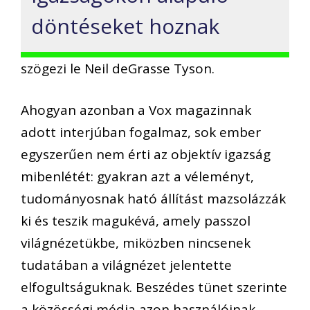
döntéseket hoznak
szögezi le Neil deGrasse Tyson.
Ahogyan azonban a Vox magazinnak
adott interjúban fogalmaz, sok ember
egyszerűen nem érti az objektív igazság
mibenlétét: gyakran azt a véleményt,
tudományosnak ható állítást mazsolázzák
ki és teszik magukévá, amely passzol
világnézetükbe, miközben nincsenek
tudatában a világnézet jelentette
elfogultságuknak. Beszédes tünet szerinte
a közösségi média azon használóinak