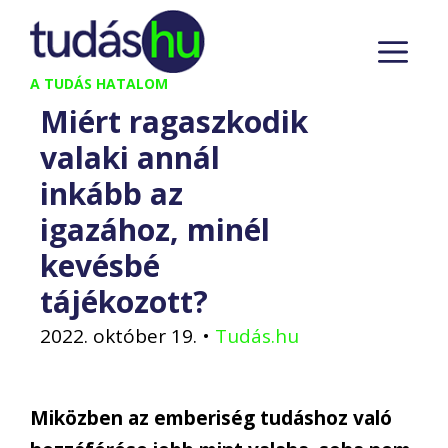
Kilépés
M
a
tartalomba
A TUDÁS HATALOM
Miért ragaszkodik
valaki annál
inkább az
igazához, minél
kevésbé
tájékozott?
2022. október 19.
•
Tudás.hu
Miközben az emberiség tudáshoz való