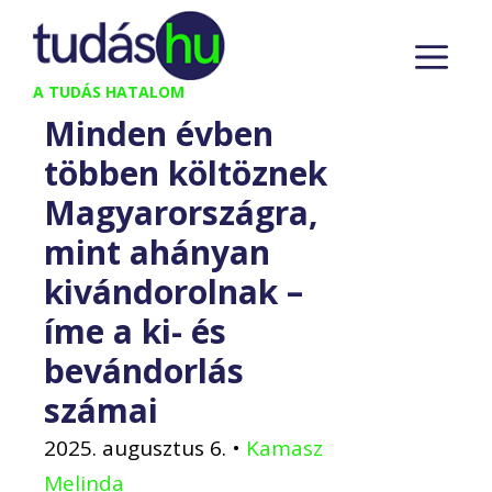
Kilépés
M
a
tartalomba
A TUDÁS HATALOM
Minden évben
többen költöznek
Magyarországra,
mint ahányan
kivándorolnak –
íme a ki- és
bevándorlás
számai
2025. augusztus 6.
•
Kamasz
Melinda