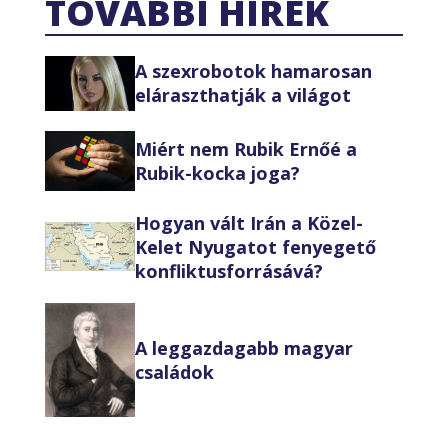
TOVÁBBI HÍREK
A szexrobotok hamarosan
eláraszthatják a világot
Miért nem Rubik Ernőé a
Rubik-kocka joga?
Hogyan vált Irán a Közel-
Kelet Nyugatot fenyegető
konfliktusforrásává?
A leggazdagabb magyar
családok