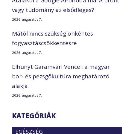
Átalakul a Google AI-birodalma: A profit
vagy tudomány az elsődleges?
2026. augusztus 7.
Mától nincs szükség önkéntes
fogyasztáscsökkentésre
2026. augusztus 7.
Elhunyt Garamvári Vencel; a magyar
bor- és pezsgőkultúra meghatározó
alakja
2026. augusztus 7.
KATEGÓRIÁK
EGÉSZSÉG