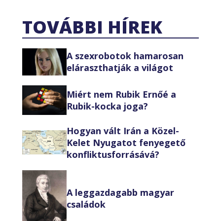
TOVÁBBI HÍREK
A szexrobotok hamarosan
eláraszthatják a világot
Miért nem Rubik Ernőé a
Rubik-kocka joga?
Hogyan vált Irán a Közel-
Kelet Nyugatot fenyegető
konfliktusforrásává?
A leggazdagabb magyar
családok