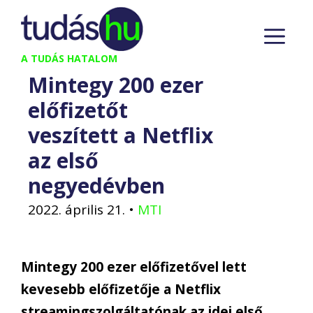
Kilépés
M
a
tartalomba
A TUDÁS HATALOM
Mintegy 200 ezer
előfizetőt
veszített a Netflix
az első
negyedévben
2022. április 21.
•
MTI
Mintegy 200 ezer előfizetővel lett
kevesebb előfizetője a Netflix
streamingszolgáltatónak az idei első