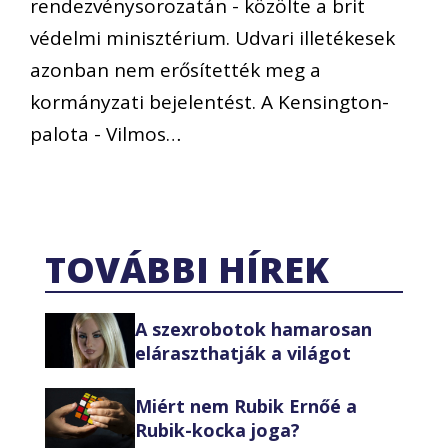
rendezvénysorozatán - közölte a brit
védelmi minisztérium. Udvari illetékesek
azonban nem erősítették meg a
kormányzati bejelentést. A Kensington-
palota - Vilmos…
TOVÁBBI HÍREK
A szexrobotok hamarosan
eláraszthatják a világot
Miért nem Rubik Ernőé a
Rubik-kocka joga?