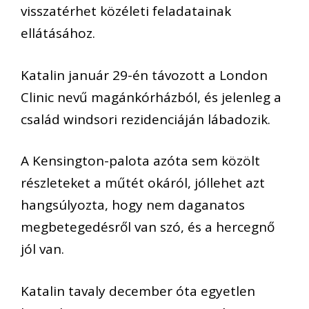
visszatérhet közéleti feladatainak
ellátásához.
Katalin január 29-én távozott a London
Clinic nevű magánkórházból, és jelenleg a
család windsori rezidenciáján lábadozik.
A Kensington-palota azóta sem közölt
részleteket a műtét okáról, jóllehet azt
hangsúlyozta, hogy nem daganatos
megbetegedésről van szó, és a hercegnő
jól van.
Katalin tavaly december óta egyetlen