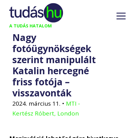
Kilépés
M
a
tartalomba
A TUDÁS HATALOM
Nagy
fotóügynökségek
szerint manipulált
Katalin hercegné
friss fotója –
visszavonták
2024. március 11.
•
MTI -
Kertész Róbert, London