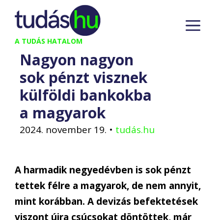
Kilépés
M
a
tartalomba
A TUDÁS HATALOM
Nagyon nagyon
sok pénzt visznek
külföldi bankokba
a magyarok
2024. november 19.
•
tudás.hu
A harmadik negyedévben is sok pénzt
tettek félre a magyarok, de nem annyit,
mint korábban. A devizás befektetések
viszont újra csúcsokat döntöttek, már