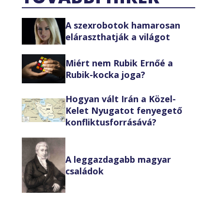
A szexrobotok hamarosan
eláraszthatják a világot
Miért nem Rubik Ernőé a
Rubik-kocka joga?
Hogyan vált Irán a Közel-
Kelet Nyugatot fenyegető
konfliktusforrásává?
A leggazdagabb magyar
családok