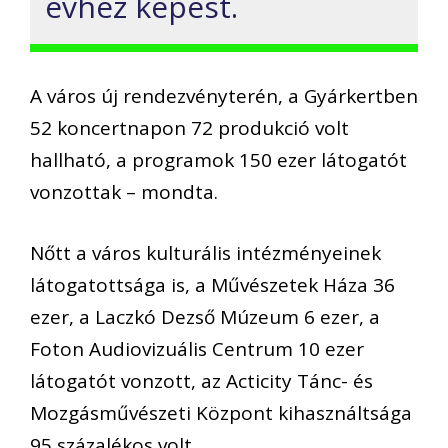
évhez képest.
A város új rendezvényterén, a Gyárkertben
52 koncertnapon 72 produkció volt
hallható, a programok 150 ezer látogatót
vonzottak – mondta.
Nőtt a város kulturális intézményeinek
látogatottsága is, a Művészetek Háza 36
ezer, a Laczkó Dezső Múzeum 6 ezer, a
Foton Audiovizuális Centrum 10 ezer
látogatót vonzott, az Acticity Tánc- és
Mozgásművészeti Központ kihasználtsága
95 százalékos volt.