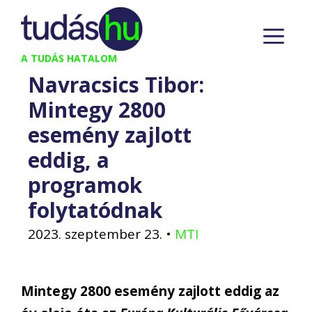
Kilépés
M
a
tartalomba
A TUDÁS HATALOM
Navracsics Tibor:
Mintegy 2800
esemény zajlott
eddig, a
programok
folytatódnak
2023. szeptember 23.
•
MTI
Mintegy 2800 esemény zajlott eddig az