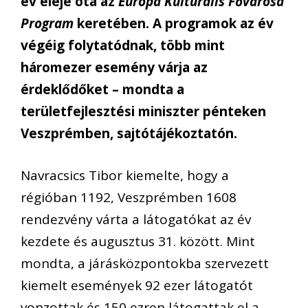
év eleje óta az
Európa Kulturális Fővárosa
Program
keretében. A programok az év
végéig folytatódnak, több mint
háromezer esemény várja az
érdeklődőket – mondta a
területfejlesztési miniszter pénteken
Veszprémben, sajtótájékoztatón.
Navracsics Tibor kiemelte, hogy a
régióban 1192, Veszprémben 1608
rendezvény várta a látogatókat az év
kezdete és augusztus 31. között. Mint
mondta, a járásközpontokba szervezett
kiemelt események 92 ezer látogatót
vonzottak és 150 ezren látogattak el a