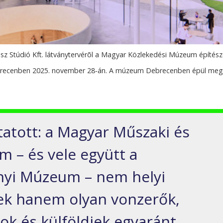
z Stúdió Kft. látványtervérõl a Magyar Közlekedési Múzeum építész
brecenben 2025. november 28-án. A múzeum Debrecenben épül meg
atott: a Magyar Műszaki és
 – és vele együtt a
yi Múzeum – nem helyi
ek hanem olyan vonzerők,
k és külföldiek egyaránt