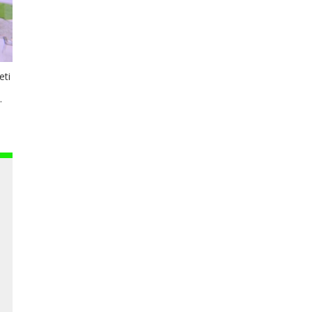
eti
.