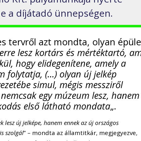
be a díjátadó ünnepségen.
s tervről azt mondta, olyan épüle
erre lesz kortárs és mértéktartó, am
ül, hogy elidegenítene, amely a
 folytatja, (…) olyan új jelkép
yezetébe simul, mégis messziről
ly nemcsak egy múzeum lesz, hanem
kodás első látható mondata
„.
 lesz új jelképe, hanem ennek az új országos
s szolgál
” – mondta az államtitkár, megjegyezve,