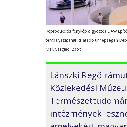
Reprodukciós fénykép a gyõztes DAW Építés
tervpályázatának díjátadó ünnepségén De
MTI/Czeglédi Zsolt
Lánszki Regő rámut
Közlekedési Múzeum
Természettudomán
intézmények leszn
amelyekért magyaro