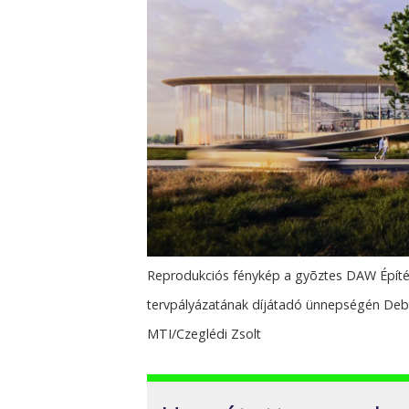
Reprodukciós fénykép a gyõztes DAW Építés
tervpályázatának díjátadó ünnepségén De
MTI/Czeglédi Zsolt