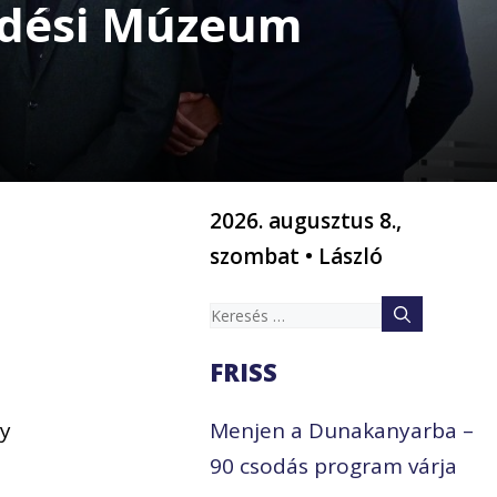
edési Múzeum
2026. augusztus 8.,
szombat • László
Keresés:
FRISS
gy
Menjen a Dunakanyarba –
90 csodás program várja