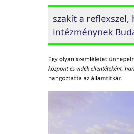
szakít a reflexszel
intézménynek Budap
Egy olyan szemléletet ünnepeln
központ és vidék ellentéteként, 
hangoztatta az államtitkár.