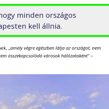
, hogy minden országos
esten kell állnia.
ek, „
amely végre egészben látja az országot, nem
hanem összekapcsolódó városok hálózataként”
–