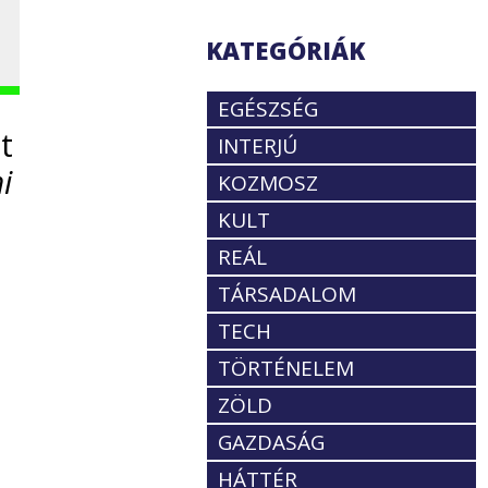
KATEGÓRIÁK
EGÉSZSÉG
t
INTERJÚ
i
KOZMOSZ
KULT
REÁL
TÁRSADALOM
TECH
TÖRTÉNELEM
ZÖLD
GAZDASÁG
HÁTTÉR