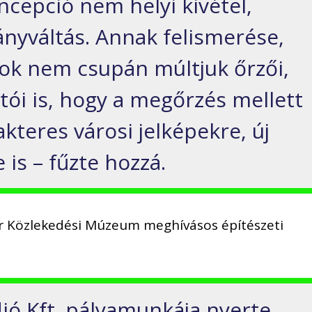
ncepció nem helyi kivétel,
nyváltás. Annak felismerése,
sok nem csupán múltjuk őrzői,
tói is, hogy a megőrzés mellett
akteres városi jelképekre, új
 is – fűzte hozzá.
r Közlekedési Múzeum meghívásos építészeti
ió Kft. pályamunkája nyerte