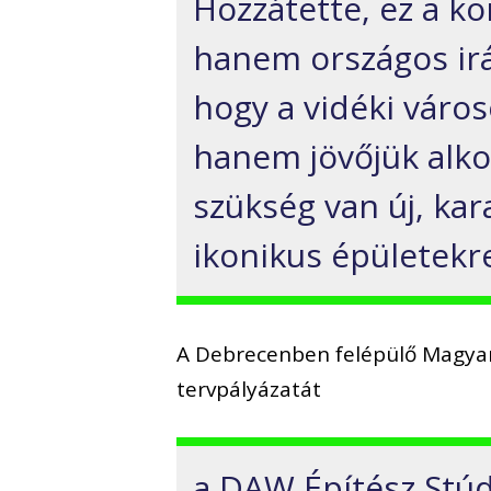
Hozzátette, ez a ko
hanem országos irá
hogy a vidéki váro
hanem jövőjük alko
szükség van új, kar
ikonikus épületekre
A Debrecenben felépülő Magya
tervpályázatát
a DAW Építész Stúd