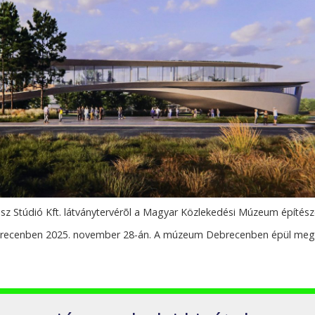
z Stúdió Kft. látványtervérõl a Magyar Közlekedési Múzeum építész
brecenben 2025. november 28-án. A múzeum Debrecenben épül meg