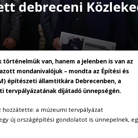
ett debreceni Közlek
történelmük van, hanem a jelenben is van az
zott mondanivalójuk – mondta az Építési és
) építészeti államtitkára Debrecenben, a
i tervpályázatának díjátadó ünnepségén.
z hozzátette: a múzeumi tervpályázat
y új országépítési gondolatot is ünnepelnek, e