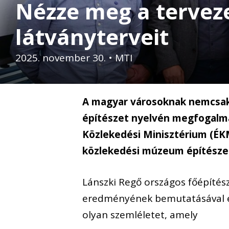
Nézze meg a tervez
látványterveit
2025. november 30.
•
MTI
A magyar városoknak nemcsak 
építészet nyelvén megfogalma
Közlekedési Minisztérium (ÉKM
közlekedési múzeum építészet
Lánszki Regő országos főépítés
eredményének bemutatásával eg
olyan szemléletet, amely