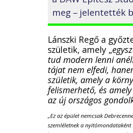
meg – jelentették 
Lánszki Regő a győzte
születik, amely „
egysz
tud modern lenni anélk
tájat nem elfedi, hanem
születik, amely a körn
felismerhető, és ame
az új országos gondol
„Ez az épület nemcsak Debrecennek
szemléletnek a nyitómondataként i