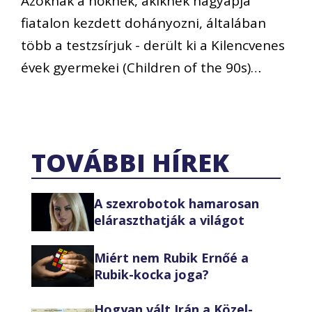
Azoknak a nőknek, akiknek nagyapja
fiatalon kezdett dohányozni, általában
több a testzsírjuk - derült ki a Kilencvenes
évek gyermekei (Children of the 90s)…
TOVÁBBI HÍREK
A szexrobotok hamarosan
eláraszthatják a világot
Miért nem Rubik Ernőé a
Rubik-kocka joga?
Hogyan vált Irán a Közel-