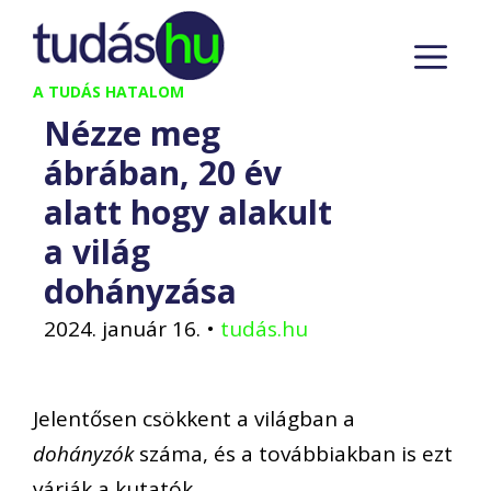
Kilépés
M
a
tartalomba
A TUDÁS HATALOM
Nézze meg
ábrában, 20 év
alatt hogy alakult
a világ
dohányzása
2024. január 16.
•
tudás.hu
Jelentősen csökkent a világban a
dohányzók
száma, és a továbbiakban is ezt
várják a kutatók.