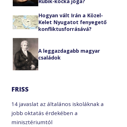
Rubik-kocka joga?
Hogyan vált Irán a Közel-
Kelet Nyugatot fenyegető
konfliktusforrásává?
A leggazdagabb magyar
családok
FRISS
14 javaslat az általános iskoláknak a
jobb oktatás érdekében a
minisztériumtól