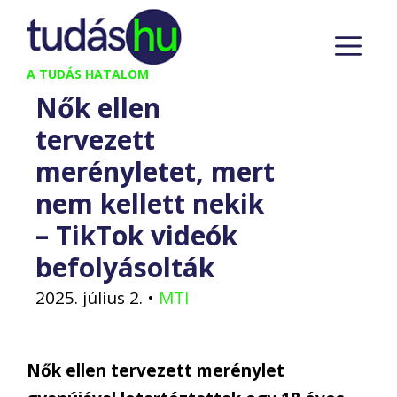
Kilépés
M
a
tartalomba
A TUDÁS HATALOM
Nők ellen
tervezett
merényletet, mert
nem kellett nekik
– TikTok videók
befolyásolták
2025. július 2.
•
MTI
Nők ellen tervezett merénylet