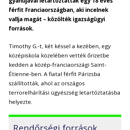
gyanújával letartóztattak egy 18 éves
férfit Franciaországban, aki incelnek
vallja magát – közölték igazságügyi
források.
Timothy G.-t, két késsel a kezében, egy
középiskola közelében vették őrizetbe
kedden a közép-franciaországi Saint-
Étienne-ben. A fiatal férfit Párizsba
szállították, ahol az országos
terrorelhárítási ügyészség letartóztatásba
helyezte.
Rendőrségi források