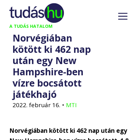
Kilépés
M
a
tartalomba
A TUDÁS HATALOM
Norvégiában
kötött ki 462 nap
után egy New
Hampshire-ben
vízre bocsátott
játékhajó
2022. február 16.
•
MTI
Norvégiában kötött ki 462 nap után egy