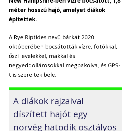
New Hampshire-ben vízre bocsátott, 1,8
méter hosszú hajó, amelyet diákok
építettek.
A Rye Riptides nevű bárkát 2020
októberében bocsátották vízre, fotókkal,
őszi levelekkel, makkal és
negyeddollárosokkal megpakolva, és GPS-
t is szereltek bele.
A diákok rajzaival
díszített hajót egy
norvég hatodik osztályos