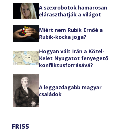
A szexrobotok hamarosan
eláraszthatják a világot
Miért nem Rubik Ernőé a
Rubik-kocka joga?
Hogyan vált Irán a Közel-
Kelet Nyugatot fenyegető
konfliktusforrásává?
A leggazdagabb magyar
családok
FRISS