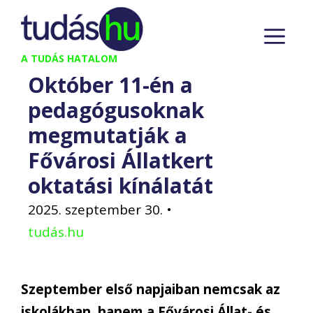
Kilépés
M
a
tartalomba
A TUDÁS HATALOM
Október 11-én a
pedagógusoknak
megmutatják a
Fővárosi Állatkert
oktatási kínálatát
2025. szeptember 30.
•
tudás.hu
Szeptember első napjaiban nemcsak az
iskolákban, hanem a Fővárosi Állat- és