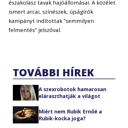
északolasz tavak hajóállomásai. A közélet
ismert arcai, színészek, újságírók
kampányt indítottak “semmilyen
felmentés” jelszóval.
TOVÁBBI HÍREK
A szexrobotok hamarosan
eláraszthatják a világot
Miért nem Rubik Ernőé a
Rubik-kocka joga?