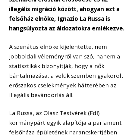
illegális migráció között, ahogyan ezt a
felsőház elnöke, Ignazio La Russa is
hangsúlyozta az áldozatokra emlékezve.
A szenátus elnöke kijelentette, nem
jobboldali véleményről van szó, hanem a
statisztikák bizonyítják, hogy a nők
bántalmazása, a velük szemben gyakorolt
erőszakos cselekmények hátterében az
illegális bevándorlás áll.
La Russa, az Olasz Testvérek (FdI)
kormánypárt egyik alapítója a parlament
felsőháza épületének narancskertjében