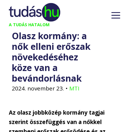
Kilépés
M
a
tartalomba
A TUDÁS HATALOM
Olasz kormány: a
nők elleni erőszak
növekedéséhez
köze van a
bevándorlásnak
2024. november 23.
•
MTI
Az olasz jobbközép kormány tagjai
szerint összefüggés van a nőkkel
szembeni erőszak erősödése és az