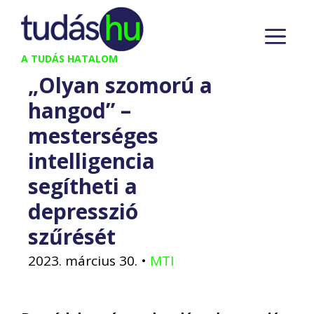
Kilépés
M
a
tartalomba
A TUDÁS HATALOM
„Olyan szomorú a
hangod” –
mesterséges
intelligencia
segítheti a
depresszió
szűrését
2023. március 30.
•
MTI