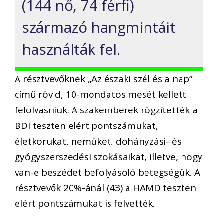
(144 nő, 74 férfi)
származó hangmintáit
használták fel.
A résztvevőknek „Az északi szél és a nap”
című rövid, 10-mondatos mesét kellett
felolvasniuk. A szakemberek rögzítették a
BDI teszten elért pontszámukat,
életkorukat, nemüket, dohányzási- és
gyógyszerszedési szokásaikat, illetve, hogy
van-e beszédet befolyásoló betegségük. A
résztvevők 20%-ánál (43) a HAMD teszten
elért pontszámukat is felvették.