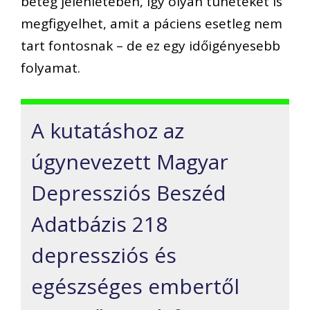
beteg jelenlétében, így olyan tüneteket is
megfigyelhet, amit a páciens esetleg nem
tart fontosnak – de ez egy időigényesebb
folyamat.
A kutatáshoz az
úgynevezett Magyar
Depressziós Beszéd
Adatbázis 218
depressziós és
egészséges embertől