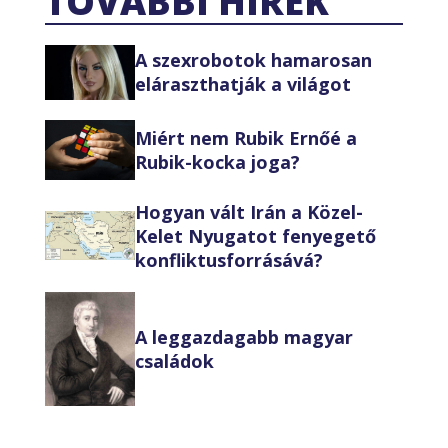
TOVÁBBI HÍREK
A szexrobotok hamarosan
eláraszthatják a világot
Miért nem Rubik Ernőé a
Rubik-kocka joga?
Hogyan vált Irán a Közel-
Kelet Nyugatot fenyegető
konfliktusforrásává?
A leggazdagabb magyar
családok