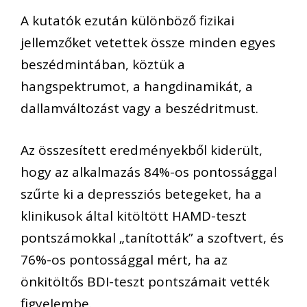
A kutatók ezután különböző fizikai
jellemzőket vetettek össze minden egyes
beszédmintában, köztük a
hangspektrumot, a hangdinamikát, a
dallamváltozást vagy a beszédritmust.
Az összesített eredményekből kiderült,
hogy az alkalmazás 84%-os pontossággal
szűrte ki a depressziós betegeket, ha a
klinikusok által kitöltött HAMD-teszt
pontszámokkal „tanították” a szoftvert, és
76%-os pontossággal mért, ha az
önkitöltős BDI-teszt pontszámait vették
figyelembe.