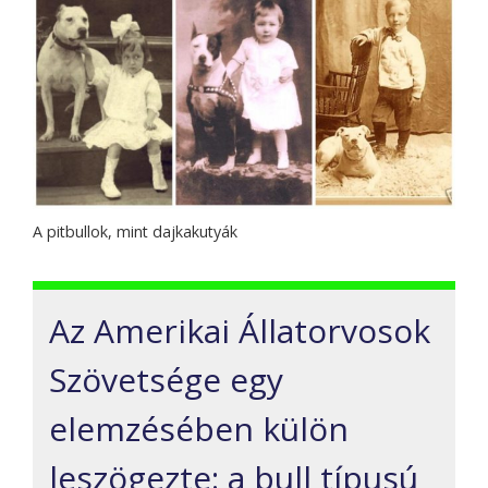
A pitbullok, mint dajkakutyák
Az Amerikai Állatorvosok
Szövetsége egy
elemzésében külön
leszögezte: a bull típusú