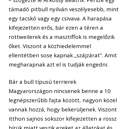
támadó pitbull nyilván veszélyesebb, mint
egy tacskó vagy egy csivava. A harapása
kifejezetten erős, bár ezen a téren a
rottweilerek és a masztiffok is megelőzik
őket. Viszont a közhiedelemmel
ellentétben sose kapnak „szájzárat”. Amit
megharapnak azt el is tudják engedni.
Bár a bull típusú terrierek
Magyarországon nincsenek benne a 10
legnépszerűbb fajta között, nagyon közel
vannak hozzá, hogy bekerüljenek. Viszont
itthon sajnos sokszor kifejezetten a rossz
hírük miatt veszik ezeket az állatokat és