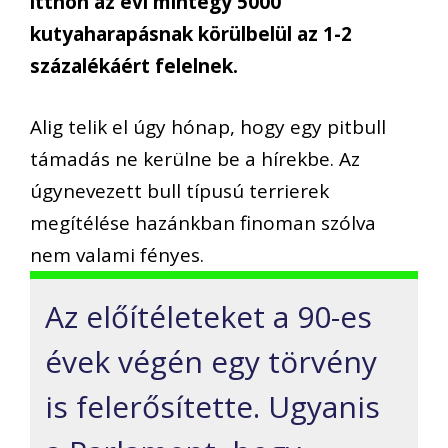
itthon az évi mintegy 5000
kutyaharapásnak körülbelül az 1-2
százalékáért felelnek.
Alig telik el úgy hónap, hogy egy pitbull
támadás ne kerülne be a hírekbe. Az
úgynevezett bull típusú terrierek
megítélése hazánkban finoman szólva
nem valami fényes.
Az előítéleteket a 90-es
évek végén egy törvény
is felerősítette. Ugyanis