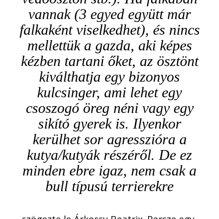
vannak (3 egyed együtt már
falkaként viselkedhet), és nincs
mellettük a gazda, aki képes
kézben tartani őket, az ösztönt
kiválthatja egy bizonyos
kulcsinger, ami lehet egy
csoszogó öreg néni vagy egy
sikító gyerek is. Ilyenkor
kerülhet sor agresszióra a
kutya/kutyák részéről. De ez
minden ebre igaz, nem csak a
bull típusú terrierekre
– szögezte le Árkossy Beatrix. Persze egy