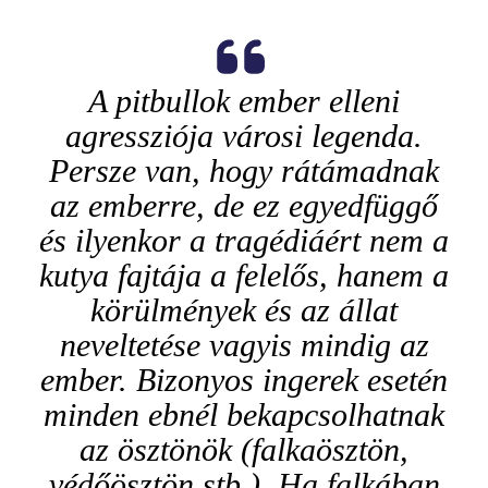
A pitbullok ember elleni
agressziója városi legenda.
Persze van, hogy rátámadnak
az emberre, de ez egyedfüggő
és ilyenkor a tragédiáért nem a
kutya fajtája a felelős, hanem a
körülmények és az állat
neveltetése vagyis mindig az
ember. Bizonyos ingerek esetén
minden ebnél bekapcsolhatnak
az ösztönök (falkaösztön,
védőösztön stb.). Ha falkában