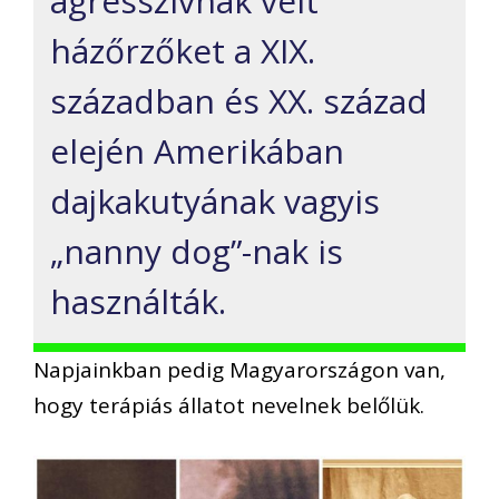
agresszívnak vélt
házőrzőket a XIX.
században és XX. század
elején Amerikában
dajkakutyának vagyis
„nanny dog”-nak is
használták.
Napjainkban pedig Magyarországon van,
hogy terápiás állatot nevelnek belőlük.