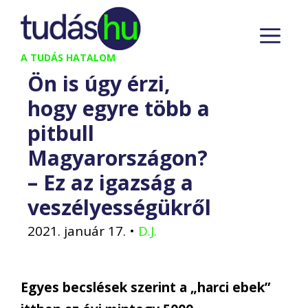
Kilépés
M
a
tartalomba
A TUDÁS HATALOM
Ön is úgy érzi,
hogy egyre több a
pitbull
Magyarországon?
– Ez az igazság a
veszélyességükről
2021. január 17.
•
D.J.
Egyes becslések szerint a „harci ebek”