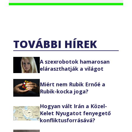
TOVÁBBI HÍREK
A szexrobotok hamarosan
eláraszthatják a világot
Miért nem Rubik Ernőé a
Rubik-kocka joga?
Hogyan vált Irán a Közel-
Kelet Nyugatot fenyegető
konfliktusforrásává?