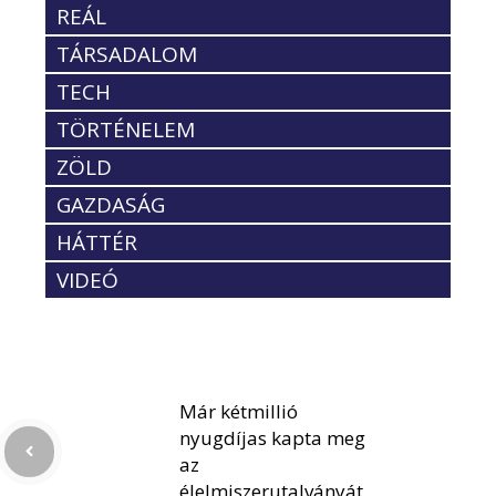
REÁL
TÁRSADALOM
TECH
TÖRTÉNELEM
ZÖLD
GAZDASÁG
HÁTTÉR
VIDEÓ
Már kétmillió
nyugdíjas kapta meg
az
élelmiszerutalványát