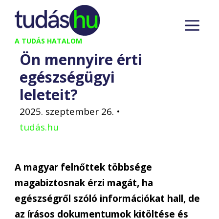
Kilépés
M
a
tartalomba
A TUDÁS HATALOM
Ön mennyire érti
egészségügyi
leleteit?
2025. szeptember 26.
•
tudás.hu
A magyar felnőttek többsége
magabiztosnak érzi magát, ha
egészségről szóló információkat hall, de
az írásos dokumentumok kitöltése és