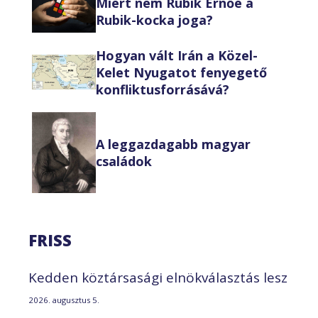
Miért nem Rubik Ernőé a
Rubik-kocka joga?
Hogyan vált Irán a Közel-
Kelet Nyugatot fenyegető
konfliktusforrásává?
A leggazdagabb magyar
családok
FRISS
Kedden köztársasági elnökválasztás lesz
2026. augusztus 5.