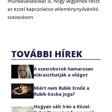
munkavállalóikat is, hogy vegyenek részt
az ezzel kapcsolatos véleménynyilvánító
szavazáson.
TOVÁBBI HÍREK
A szexrobotok hamarosan
eláraszthatják a világot
Miért nem Rubik Ernőé a
Rubik-kocka joga?
Hogyan vált Irán a Közel-