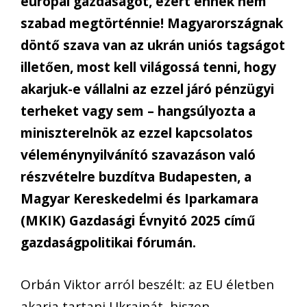
európai gazdaságot, ezért ennek nem
szabad megtörténnie! Magyarországnak
döntő szava van az ukrán uniós tagságot
illetően, most kell világossá tenni, hogy
akarjuk-e vállalni az ezzel járó pénzügyi
terheket vagy sem – hangsúlyozta a
miniszterelnök az ezzel kapcsolatos
véleménynyilvánító szavazáson való
részvételre buzdítva Budapesten, a
Magyar Kereskedelmi és Iparkamara
(MKIK) Gazdasági Évnyitó 2025 című
gazdaságpolitikai fórumán.
Orbán Viktor arról beszélt: az EU életben
akarja tartani Ukrajnát, hiszen