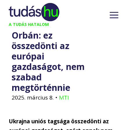
Kilépés
M
a
tartalomba
A TUDÁS HATALOM
Orbán: ez
összedönti az
európai
gazdaságot, nem
szabad
megtörténnie
2025. március 8.
•
MTI
Ukrajna uniós tagsága összedönti az