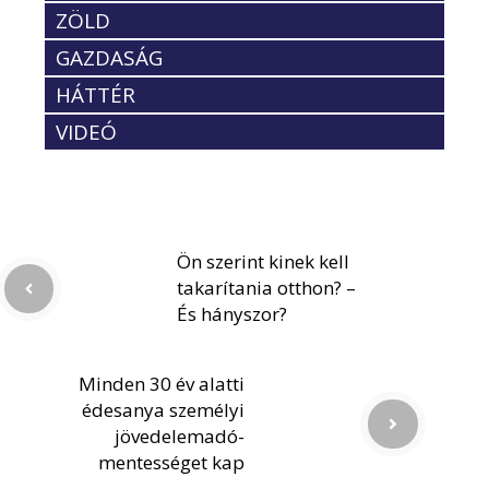
ZÖLD
GAZDASÁG
HÁTTÉR
VIDEÓ
Ön szerint kinek kell
takarítania otthon? –
És hányszor?
Minden 30 év alatti
édesanya személyi
jövedelemadó-
mentességet kap