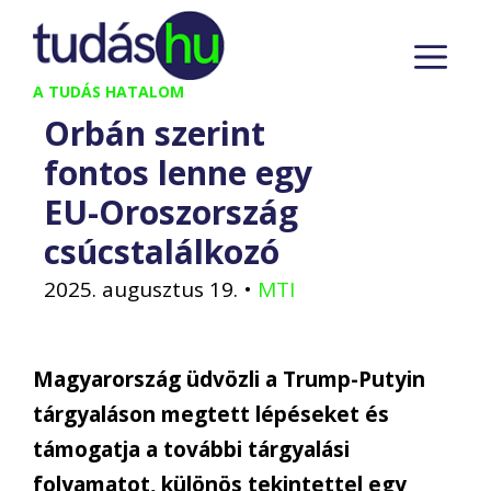
Kilépés
M
a
tartalomba
A TUDÁS HATALOM
Orbán szerint
fontos lenne egy
EU-Oroszország
csúcstalálkozó
2025. augusztus 19.
•
MTI
Magyarország üdvözli a Trump-Putyin
tárgyaláson megtett lépéseket és
támogatja a további tárgyalási
folyamatot, különös tekintettel egy