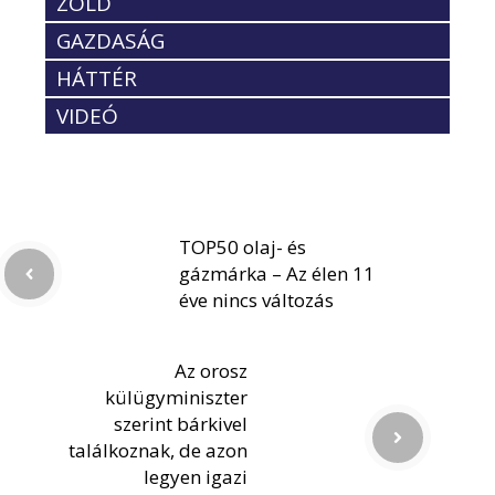
ZÖLD
GAZDASÁG
HÁTTÉR
VIDEÓ
TOP50 olaj- és
gázmárka – Az élen 11
éve nincs változás
Az orosz
külügyminiszter
szerint bárkivel
találkoznak, de azon
legyen igazi