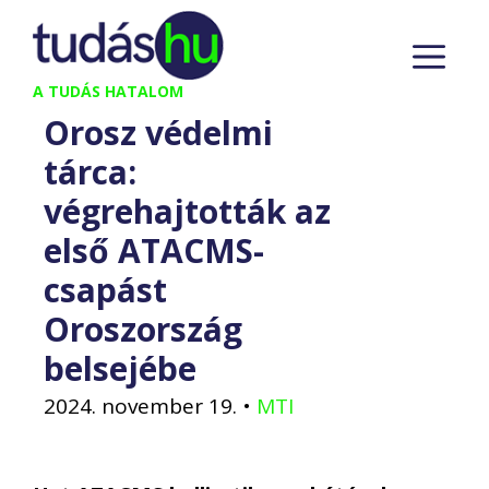
Kilépés
M
a
tartalomba
A TUDÁS HATALOM
Orosz védelmi
tárca:
végrehajtották az
első ATACMS-
csapást
Oroszország
belsejébe
2024. november 19.
•
MTI