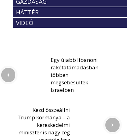
GAZDASÁG
HÁTTÉR
VIDEÓ
Egy újabb libanoni
rakétatámadásban
többen
megsebesültek
Izraelben
Kezd összeállni
Trump kormánya – a
kereskedelmi
miniszter is nagy cég
vezetője lesz