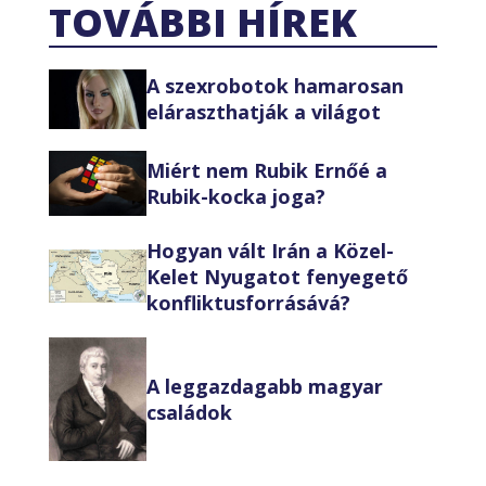
TOVÁBBI HÍREK
A szexrobotok hamarosan
eláraszthatják a világot
Miért nem Rubik Ernőé a
Rubik-kocka joga?
Hogyan vált Irán a Közel-
Kelet Nyugatot fenyegető
konfliktusforrásává?
A leggazdagabb magyar
családok