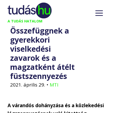
Kilépés
M
a
tartalomba
A TUDÁS HATALOM
Összefüggnek a
gyerekkori
viselkedési
zavarok és a
magzatként átélt
füstszennyezés
2021. április 29.
•
MTI
A várandós dohányzása és a közlekedési