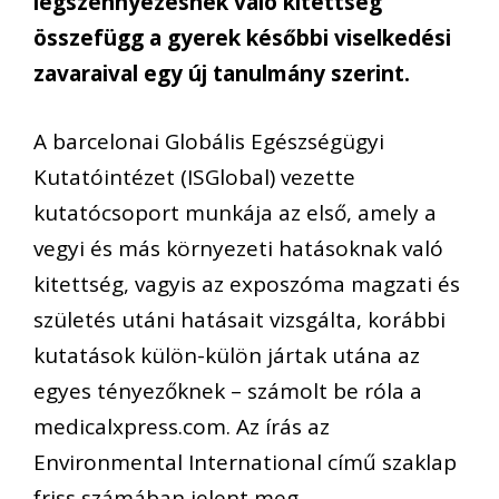
légszennyezésnek való kitettség
összefügg a gyerek későbbi viselkedési
zavaraival egy új tanulmány szerint.
A barcelonai Globális Egészségügyi
Kutatóintézet (ISGlobal) vezette
kutatócsoport munkája az első, amely a
vegyi és más környezeti hatásoknak való
kitettség, vagyis az exposzóma magzati és
születés utáni hatásait vizsgálta, korábbi
kutatások külön-külön jártak utána az
egyes tényezőknek – számolt be róla a
medicalxpress.com. Az írás az
Environmental International című szaklap
friss számában jelent meg.