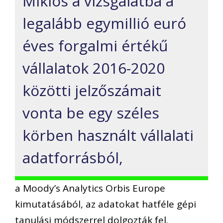
Miklós a vizsgálatba a
legalább egymillió euró
éves forgalmi értékű
vállalatok 2016-2020
közötti jelzőszámait
vonta be egy széles
körben használt vállalati
adatforrásból,
a Moody’s Analytics Orbis Europe
kimutatásából, az adatokat hatféle gépi
tanulási módszerrel dolgozták fel.