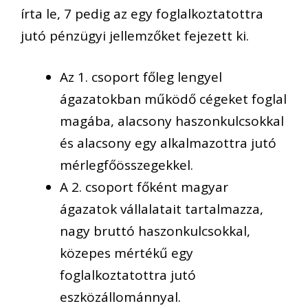
írta le, 7 pedig az egy foglalkoztatottra
jutó pénzügyi jellemzőket fejezett ki.
Az 1. csoport főleg lengyel
ágazatokban működő cégeket foglal
magába, alacsony haszonkulcsokkal
és alacsony egy alkalmazottra jutó
mérlegfőösszegekkel.
A 2. csoport főként magyar
ágazatok vállalatait tartalmazza,
nagy bruttó haszonkulcsokkal,
közepes mértékű egy
foglalkoztatottra jutó
eszközállománnyal.