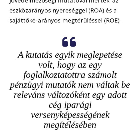
jövedelmezőségi mutatóval mérték: az
eszközarányos nyereséggel (ROA) és a
sajáttőke-arányos megtérüléssel (ROE).
A kutatás egyik meglepetése
volt, hogy az egy
foglalkoztatottra számolt
pénzügyi mutatók nem váltak be
releváns változóként egy adott
cég iparági
versenyképességének
megítélésében