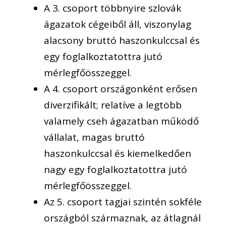
A 3. csoport többnyire szlovák
ágazatok cégeiből áll, viszonylag
alacsony bruttó haszonkulccsal és
egy foglalkoztatottra jutó
mérlegfőösszeggel.
A 4. csoport országonként erősen
diverzifikált; relatíve a legtöbb
valamely cseh ágazatban működő
vállalat, magas bruttó
haszonkulccsal és kiemelkedően
nagy egy foglalkoztatottra jutó
mérlegfőösszeggel.
Az 5. csoport tagjai szintén sokféle
országból származnak, az átlagnál