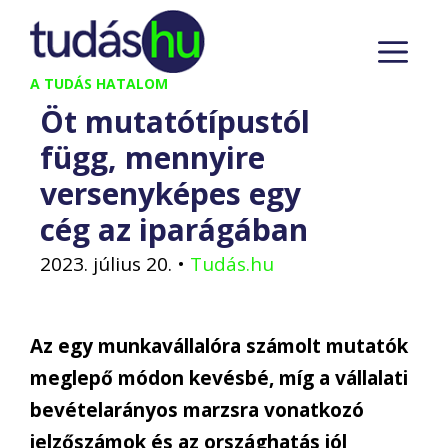
Kilépés
M
a
tartalomba
A TUDÁS HATALOM
Öt mutatótípustól
függ, mennyire
versenyképes egy
cég az iparágában
2023. július 20.
•
Tudás.hu
Az egy munkavállalóra számolt mutatók
meglepő módon kevésbé, míg a vállalati
bevételarányos marzsra vonatkozó
jelzőszámok és az országhatás jól