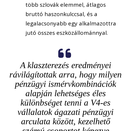
több szlovák elemmel, átlagos
bruttó haszonkulccsal, és a
legalacsonyabb egy alkalmazottra
jutó összes eszközállománnyal.
A klaszterezés eredményei
rávilágítottak arra, hogy milyen
pénzügyi ismérvkombinációk
alapján lehetséges éles
különbséget tenni a V4-es
vállalatok ágazati pénzügyi
arculata között, kezelhető
számú csoportot képezve