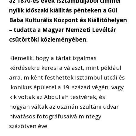
az 1870-es évek Isztambuljából címmel
nyílik időszaki kiállítás pénteken a Gül
Baba Kulturális Központ és Kiállítóhelyen
– tudatta a Magyar Nemzeti Levéltár
csütörtöki közleményében.
Kiemelik, hogy a tárlat izgalmas
kérdésekre keresi a választ, mint például
arra, miként festhettek Isztambul utcái és
ikonikus épületei a 19. század végén, vagy
kik voltak az Abdullah testvérek, és
hogyan váltak az oszmán szultáni udvar
hivatásos fotográfusaivá mintegy
százötven éve.