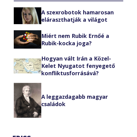
A szexrobotok hamarosan
eláraszthatják a világot
Miért nem Rubik Ernőé a
Rubik-kocka joga?
Hogyan vált Irán a Közel-
Kelet Nyugatot fenyegető
konfliktusforrásává?
A leggazdagabb magyar
családok