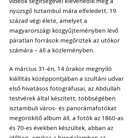
videók segítségével elevenedik meg a
nyüzsgő Isztambul mára elfeledett, 19.
század végi élete, amelyet a
magyarországi közgyűjteményben lévő
páratlan források megőriztek az utókor
számára – áll a közleményben.
A március 31-én, 14 órakor megnyíló
kiállítás középpontjában a szultáni udvar
első hivatásos fotográfusai, az Abdullah
testvérek által készített, többségében
isztambuli város- és panorámafotókat
megörökítő album áll, a fotók az 1860-as
és 70-es években készültek, abban az
időben, amikor a birodalomban az