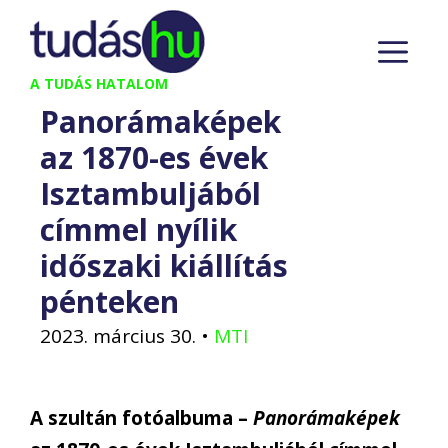
Kilépés
M
a
tartalomba
A TUDÁS HATALOM
Panorámaképek
az 1870-es évek
Isztambuljából
címmel nyílik
időszaki kiállítás
pénteken
2023. március 30.
•
MTI
A szultán fotóalbuma –
Panorámaképek