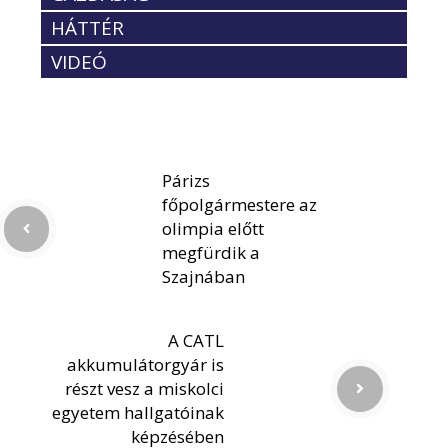
HÁTTÉR
VIDEÓ
Párizs
főpolgármestere az
olimpia előtt
megfürdik a
Szajnában
A CATL
akkumulátorgyár is
részt vesz a miskolci
egyetem hallgatóinak
képzésében