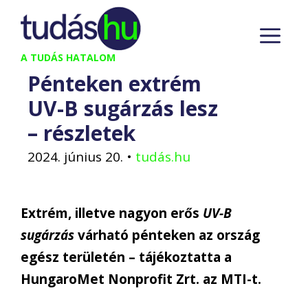
Kilépés
M
a
tartalomba
A TUDÁS HATALOM
Pénteken extrém
UV-B sugárzás lesz
– részletek
2024. június 20.
•
tudás.hu
Extrém, illetve nagyon erős
UV-B
sugárzás
várható pénteken az ország
egész területén – tájékoztatta a
HungaroMet Nonprofit Zrt. az MTI-t.