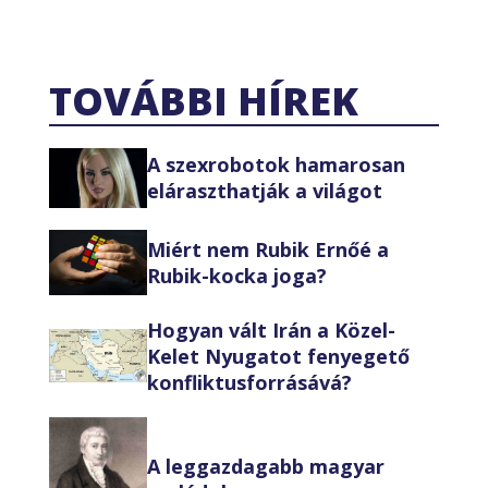
TOVÁBBI HÍREK
A szexrobotok hamarosan
eláraszthatják a világot
Miért nem Rubik Ernőé a
Rubik-kocka joga?
Hogyan vált Irán a Közel-
Kelet Nyugatot fenyegető
konfliktusforrásává?
A leggazdagabb magyar