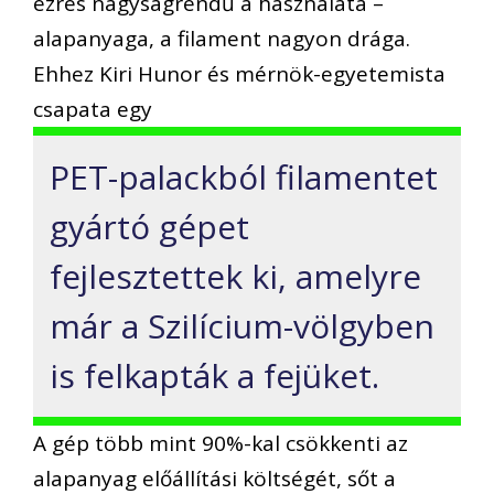
ezres nagyságrendű a használata –
alapanyaga, a filament nagyon drága.
Ehhez Kiri Hunor és mérnök-egyetemista
csapata egy
PET-palackból filamentet
gyártó gépet
fejlesztettek ki, amelyre
már a Szilícium-völgyben
is felkapták a fejüket.
A gép több mint 90%-kal csökkenti az
alapanyag előállítási költségét, sőt a