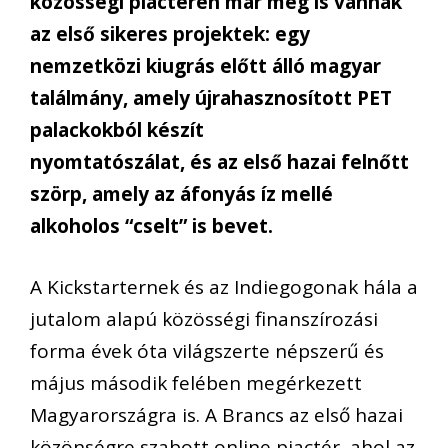
közösségi piactéren már meg is vannak
az első sikeres projektek:
egy
nemzetközi kiugrás előtt álló magyar
találmány, amely újrahasznosított PET
palackokból készít
nyomtatószálat, és az első hazai felnőtt
szörp, amely az áfonyás íz mellé
alkoholos “cselt” is bevet.
A Kickstarternek és az Indiegogonak hála a
jutalom alapú közösségi finanszírozási
forma évek óta világszerte népszerű és
május második felében megérkezett
Magyarországra is. A Brancs az első hazai
közönségre szabott online piactér, ahol az