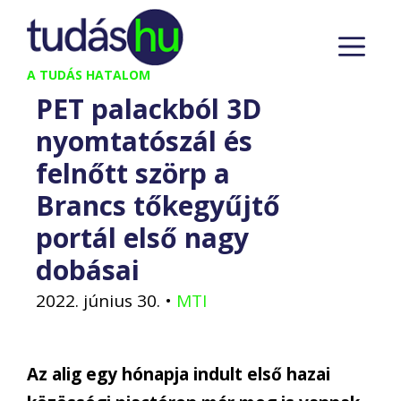
Kilépés
M
a
tartalomba
A TUDÁS HATALOM
PET palackból 3D
nyomtatószál és
felnőtt szörp a
Brancs tőkegyűjtő
portál első nagy
dobásai
2022. június 30.
•
MTI
Az alig egy hónapja indult első hazai