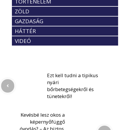
TÖRTÉNELEM
ZÖLD
GAZDASÁG
HÁTTÉR
VIDEÓ
Ezt kell tudni a tipikus
nyári
bőrbetegségekről és
tünetekről!
Kevésbé lesz okos a
képernyőfüggő
óvodás? – Az biztos,