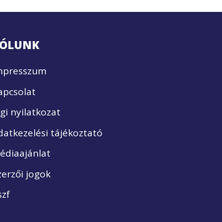
ÓLUNK
mpresszum
apcsolat
ogi nyilatkozat
datkezelési tájékoztató
édiaajánlat
zerzői jogok
szf