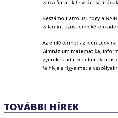
van a fiatalok felvilágosításána
Beszámolt arról is, hogy a NAI
valamint ezüst emlékérem adom
Az emlékérmet az idén Ledvina 
Gimnázium matematika, informati
gyerekek adatvédelmi oktatásáva
felhívja a figyelmet a veszélye
TOVÁBBI HÍREK