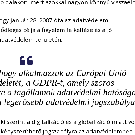
oldalakon, mert azokkal nagyon könnyű visszaéln
ogy január 28. 2007 óta az adatvédelem
dleges célja a figyelem felkeltése és a jó
adatvédelem területén.
, hogy alkalmazzuk az Európai Unió
deletét, a GDPR-t, amely szoros
re a tagállamok adatvédelmi hatósága
ág legerősebb adatvédelmi jogszabálya
ki szerint a digitalizáció és a globalizáció miatt vo
 kikényszeríthető jogszabályra az adatvédelemben.