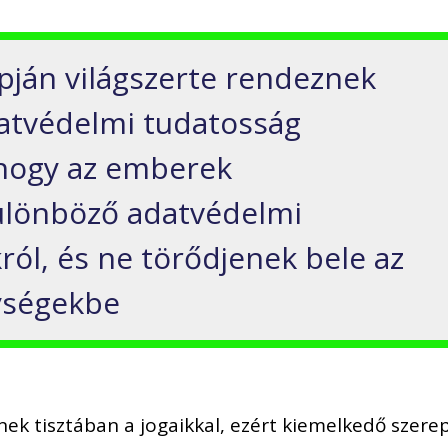
ján világszerte rendeznek
atvédelmi tudatosság
 hogy az emberek
különböző adatvédelmi
król, és ne törődjenek bele az
ységekbe
k tisztában a jogaikkal, ezért kiemelkedő szere