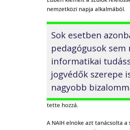
nemzetközi napja alkalmából.
Sok esetben azonb
pedagógusok sem r
informatikai tudássa
jogvédők szerepe i
nagyobb bizalommal
tette hozzá.
A NAIH elnöke azt tanácsolta a