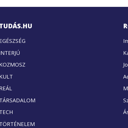
TUDÁS.HU
R
EGÉSZSÉG
I
INTERJÚ
K
KOZMOSZ
J
KULT
A
REÁL
M
TÁRSADALOM
S
TECH
Á
TÖRTÉNELEM