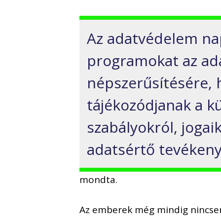
Az adatvédelem nap
programokat az ad
népszerűsítésére,
tájékozódjanak a 
szabályokról, jogai
adatsértő tevéken
mondta.
Az emberek még mindig nincsene