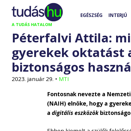
Kilépés
a
EGÉSZSÉG
INTERJÚ
tartalomba
A TUDÁS HATALOM
Péterfalvi Attila: 
gyerekek oktatást a
biztonságos haszná
2023. január 29.
•
MTI
Fontosnak nevezte a Nemzeti
(NAIH) elnöke, hogy a gyereke
a
digitális eszközök
biztonságos
Ebben kiemelt a szülők felelőss