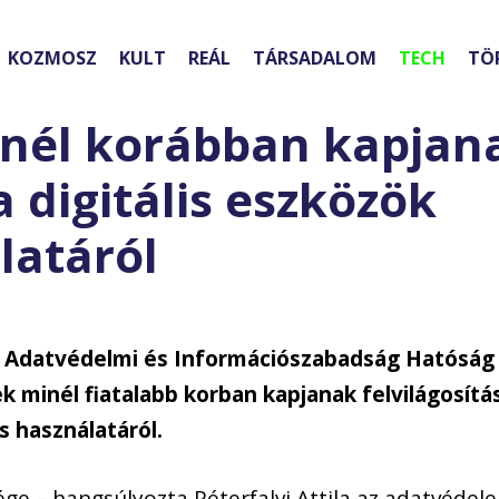
KOZMOSZ
KULT
REÁL
TÁRSADALOM
TECH
TÖ
minél korábban kapjan
 digitális eszközök
latáról
 Adatvédelmi és Információszabadság Hatóság
k minél fiatalabb korban kapjanak felvilágosítá
 használatáról.
ége – hangsúlyozta Péterfalvi Attila az adatvédel