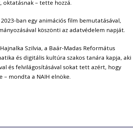
k, oktatásnak – tette hozzá.
H 2023-ban egy animációs film bemutatásával,
ányozásával köszönti az adatvédelem napját.
Hajnalka Szilvia, a Baár-Madas Református
ka és digitális kultúra szakos tanára kapja, aki
l és felvilágosításával sokat tett azért, hogy
kre – mondta a NAIH elnöke.