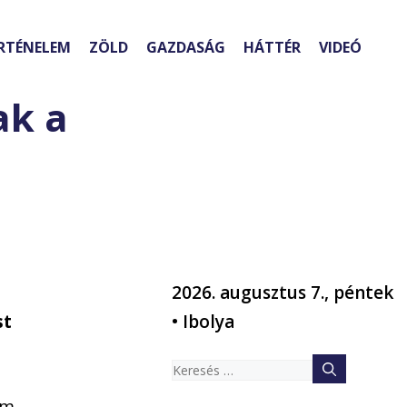
RTÉNELEM
ZÖLD
GAZDASÁG
HÁTTÉR
VIDEÓ
ak a
2026. augusztus 7., péntek
st
• Ibolya
Keresés:
em