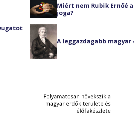
Miért nem Rubik Ernőé a
joga?
Nyugatot
A leggazdagabb magyar 
Folyamatosan növekszik a
magyar erdők területe és
élőfakészlete