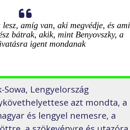
 lesz, amíg van, aki megvédje, és am
kész bátrak, akik, mint Benyovszky, a
ivatásra igent mondanak
k-Sowa, Lengyelország
ykövethelyettese azt mondta, a
magyar és lengyel nemesre, a
ttre, a szökevényre és utazóra