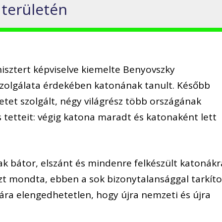
 területén
sztert képviselve kiemelte Benyovszky
 szolgálata érdekében katonának tanult. Később
et szolgált, négy világrész több országának
s tetteit: végig katona maradt és katonaként lett
k bátor, elszánt és mindenre felkészült katonákr
t mondta, ebben a sok bizonytalansággal tarkíto
ra elengedhetetlen, hogy újra nemzeti és újra