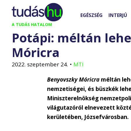
Kilépés
a
EGÉSZSÉG
INTERJÚ
tartalomba
A TUDÁS HATALOM
Potápi: méltán leh
Móricra
2022. szeptember 24.
•
MTI
Benyovszky Móricra
méltán leh
nemzetiségei, és büszkék lehe
Miniszterelnökség nemzetpolit
világutazóról elnevezett közt
kerületében, Józsefvárosban.