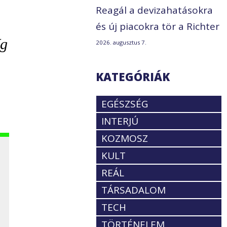
Reagál a devizahatásokra
és új piacokra tör a Richter
íg
2026. augusztus 7.
KATEGÓRIÁK
EGÉSZSÉG
INTERJÚ
KOZMOSZ
KULT
REÁL
TÁRSADALOM
TECH
,
TÖRTÉNELEM