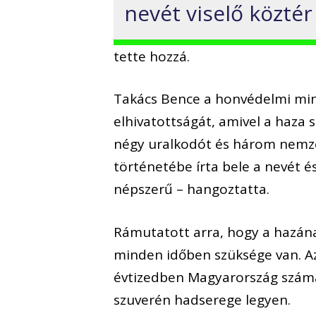
nevét viselő köztér
tette hozzá.
Takács Bence a honvédelmi mini
elhivatottságát, amivel a haza
négy uralkodót és három nemzet
történetébe írta bele a nevét é
népszerű – hangoztatta.
Rámutatott arra, hogy a hazána
minden időben szüksége van. Az
évtizedben Magyarország számá
szuverén hadserege legyen.