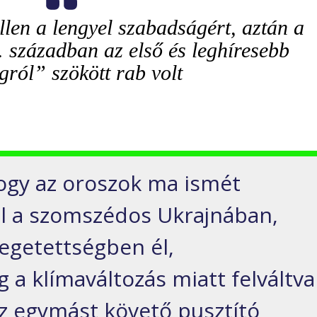
llen a lengyel szabadságért, aztán a
8. században az első és leghíresebb
ról” szökött rab volt
ogy az oroszok ma ismét
al a szomszédos Ukrajnában,
yegetettségben él,
 a klímaváltozás miatt felváltva
 az egymást követő pusztító