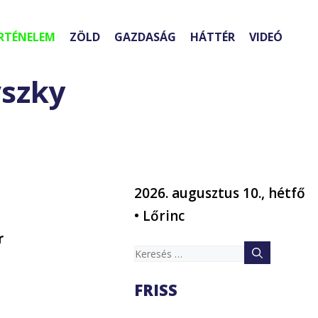
RTÉNELEM
ZÖLD
GAZDASÁG
HÁTTÉR
VIDEÓ
vszky
2026. augusztus 10., hétfő
• Lőrinc
r
Keresés:
FRISS