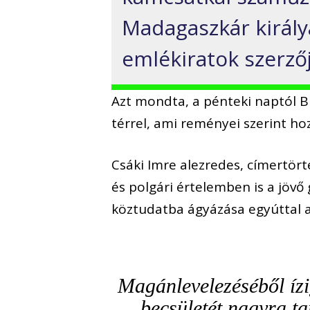
Madagaszkár király
emlékiratok szerző
Azt mondta, a pénteki naptól 
térrel, ami reményei szerint ho
Csáki Imre alezredes, címertör
és polgári értelemben is a jövő
köztudatba ágyázása egyúttal a 
Magánlevelezéséből ízi
becsületét nagyra ta