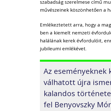
szabadság szerelmese című mus
művészeinek köszönhetően a ha
Emlékeztetett arra, hogy a ma
ben a kiemelt nemzeti évfordul
halálának kerek évfordulóit, e
jubileumi emlékévet.
Az eseményeknek k
válhatott újra isme
kalandos története
fel Benyovszky Mór