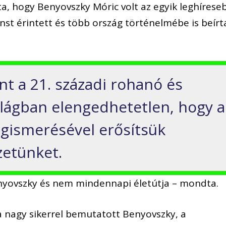
a, hogy Benyovszky Móric volt az egyik leghírese
nst érintett és több ország történelmébe is beírt
int a 21. századi rohanó és
világban elengedhetetlen, hogy a
gismerésével erősítsük
zetünket.
enyovszky és nem mindennapi életútja – mondta.
 a nagy sikerrel bemutatott Benyovszky, a