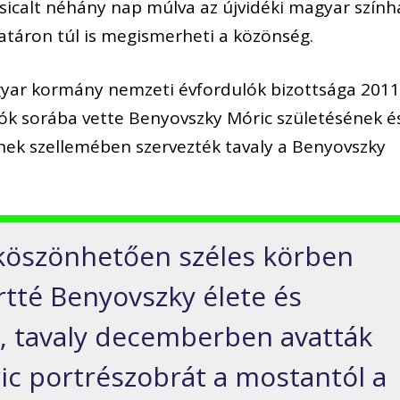
icalt néhány nap múlva az újvidéki magyar szính
táron túl is megismerheti a közönség.
gyar kormány nemzeti évfordulók bizottsága 2011
ók sorába vette Benyovszky Móric születésének é
nnek szellemében szervezték tavaly a Benyovszky
öszönhetően széles körben
rtté Benyovszky élete és
, tavaly decemberben avatták
ic portrészobrát a mostantól a