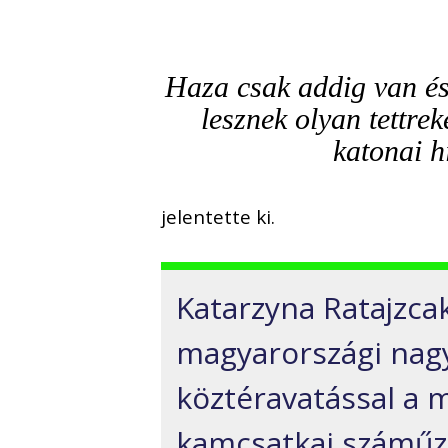
Haza csak addig van és
lesznek olyan tettre
katonai h
jelentette ki.
Katarzyna Ratajzca
magyarországi nag
köztéravatással a 
kamcsatkai száműzö