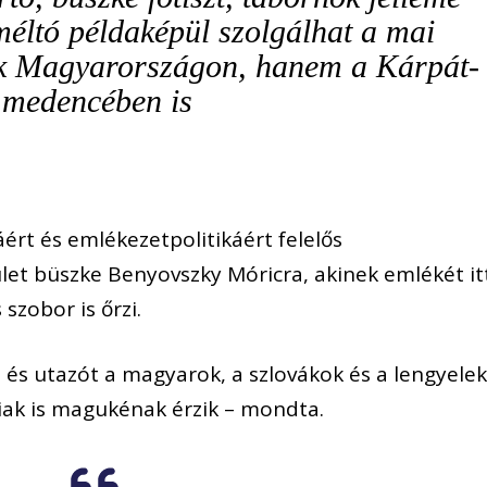
 méltó példaképül szolgálhat a mai
 Magyarországon, hanem a Kárpát-
medencében is
áért és emlékezetpolitikáért felelős
ület büszke Benyovszky Móricra, akinek emlékét it
szobor is őrzi.
 és utazót a magyarok, a szlovákok és a lengyelek
iak is magukénak érzik – mondta.