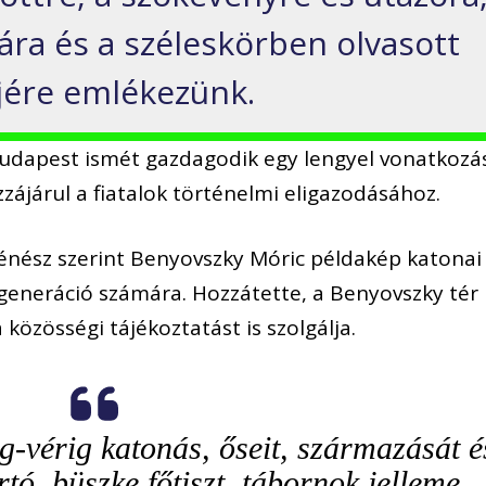
ára és a széleskörben olvasott
jére emlékezünk.
Budapest ismét gazdagodik egy lengyel vonatkozá
zzájárul a fiatalok történelmi eligazodásához.
ténész szerint Benyovszky Móric példakép katonai
 generáció számára. Hozzátette, a Benyovszky tér
közösségi tájékoztatást is szolgálja.
g-vérig katonás, őseit, származását é
rtó, büszke főtiszt, tábornok jelleme