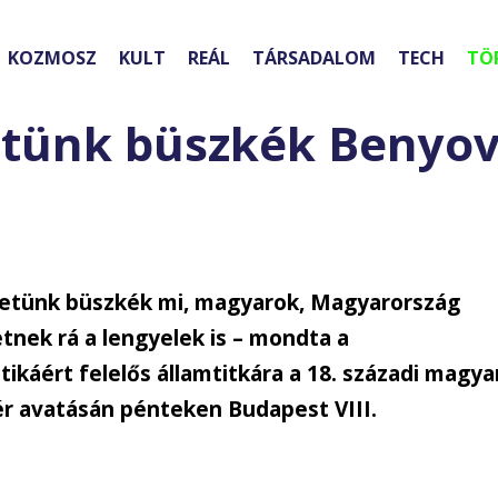
KOZMOSZ
KULT
REÁL
TÁRSADALOM
TECH
TÖ
etünk büszkék Benyo
etünk büszkék mi, magyarok, Magyarország
tnek rá a lengyelek is – mondta a
ikáért felelős államtitkára a 18. századi magya
ér avatásán pénteken Budapest VIII.