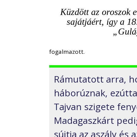
Küzdött az oroszok e
sajátjáért, így a 1
„Gulág
fogalmazott.
Rámutatott arra, h
háborúznak, ezútt
Tajvan szigete fen
Madagaszkárt pedig
sújtja az aszály és