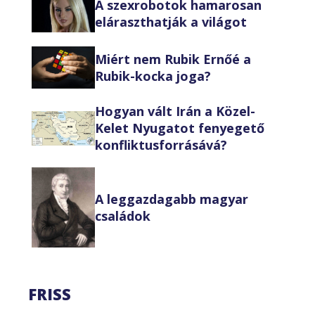
A szexrobotok hamarosan
eláraszthatják a világot
Miért nem Rubik Ernőé a
Rubik-kocka joga?
Hogyan vált Irán a Közel-
Kelet Nyugatot fenyegető
konfliktusforrásává?
A leggazdagabb magyar
családok
FRISS