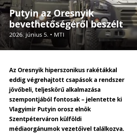
Putyin az Oresnyik
bevethetőségéről beszélt
2026. június 5.
•
MTI
Az Oresnyik hiperszonikus rakétákkal
eddig végrehajtott csapások a rendszer
jövőbeli, teljeskörű alkalmazása
szempontjából fontosak – jelentette ki
Vlagyimir Putyin orosz elnök
Szentpéterváron külföldi
médiaorgánumok vezetőivel találkozva.