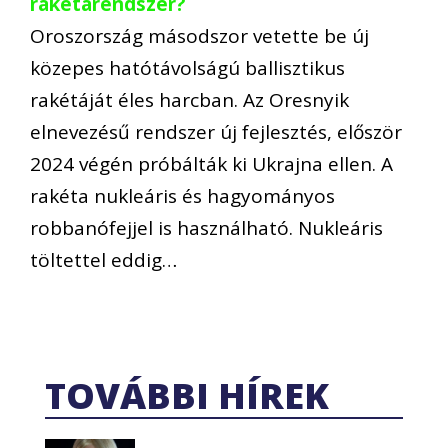
rakétarendszer?
Oroszország másodszor vetette be új
közepes hatótávolságú ballisztikus
rakétáját éles harcban. Az Oresnyik
elnevezésű rendszer új fejlesztés, először
2024 végén próbálták ki Ukrajna ellen. A
rakéta nukleáris és hagyományos
robbanófejjel is használható. Nukleáris
töltettel eddig…
TOVÁBBI HÍREK