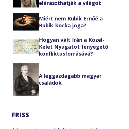
eláraszthatják a világot
Miért nem Rubik Ernőé a
Rubik-kocka joga?
Hogyan vált Irán a Közel-
Kelet Nyugatot fenyegető
konfliktusforrásává?
A leggazdagabb magyar
családok
FRISS