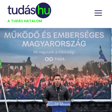
Kilépés
M
a
tartalomba
A TUDÁS HATALOM