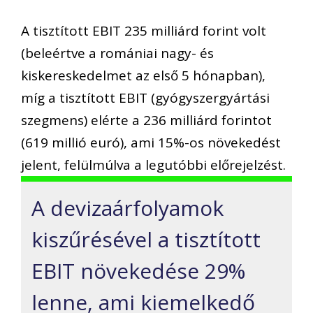
A tisztított EBIT 235 milliárd forint volt
(beleértve a romániai nagy- és
kiskereskedelmet az első 5 hónapban),
míg a tisztított EBIT (gyógyszergyártási
szegmens) elérte a 236 milliárd forintot
(619 millió euró), ami 15%-os növekedést
jelent, felülmúlva a legutóbbi előrejelzést.
A devizaárfolyamok
kiszűrésével a tisztított
EBIT növekedése 29%
lenne, ami kiemelkedő