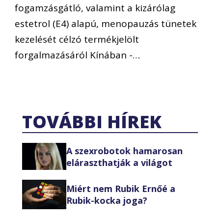
fogamzásgátló, valamint a kizárólag
estetrol (E4) alapú, menopauzás tünetek
kezelését célzó termékjelölt
forgalmazásáról Kínában -…
TOVÁBBI HÍREK
A szexrobotok hamarosan
eláraszthatják a világot
Miért nem Rubik Ernőé a
Rubik-kocka joga?