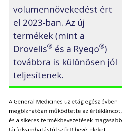
volumennövekedést ért
el 2023-ban. Az új
termékek (mint a
®
®
Drovelis
és a Ryeqo
)
továbbra is különösen jól
teljesítenek.
A General Medicines üzletág egész évben
megbízhatóan működtette az értékláncot,
és a sikeres termékbevezetések magasabb
(árfolyamhatástól szűrt) bevételeket