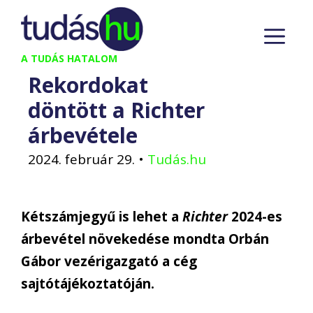
Kilépés
M
a
tartalomba
A TUDÁS HATALOM
Rekordokat
döntött a Richter
árbevétele
2024. február 29.
•
Tudás.hu
Kétszámjegyű is lehet a
Richter
2024-es
árbevétel növekedése mondta Orbán
Gábor vezérigazgató a cég
sajtótájékoztatóján.