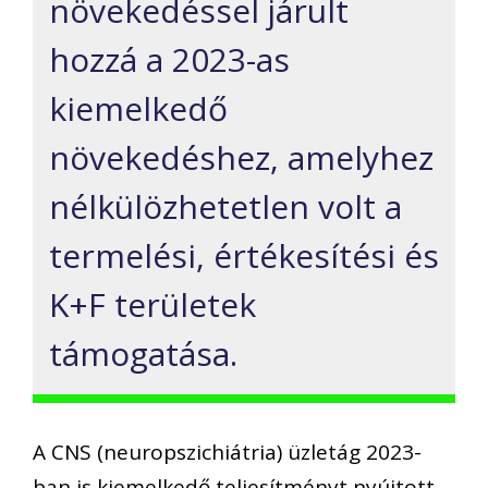
növekedéssel járult
hozzá a 2023-as
kiemelkedő
növekedéshez, amelyhez
nélkülözhetetlen volt a
termelési, értékesítési és
K+F területek
támogatása.
A CNS (neuropszichiátria) üzletág 2023-
ban is kiemelkedő teljesítményt nyújtott,