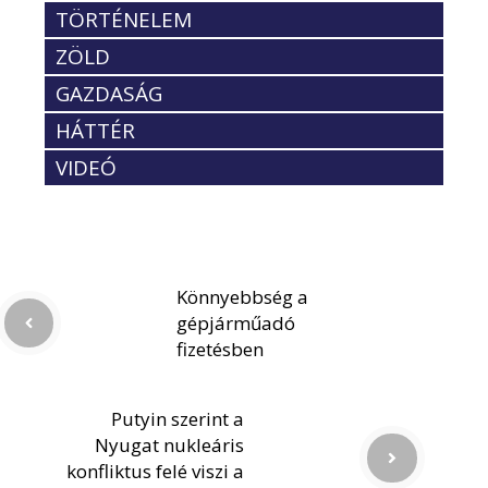
TÖRTÉNELEM
ZÖLD
GAZDASÁG
HÁTTÉR
VIDEÓ
Könnyebbség a
gépjárműadó
fizetésben
Putyin szerint a
Nyugat nukleáris
konfliktus felé viszi a