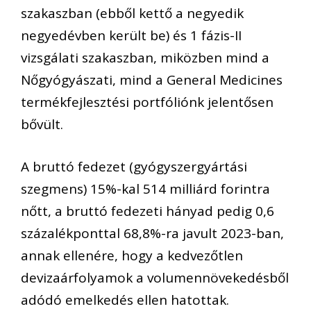
szakaszban (ebből kettő a negyedik
negyedévben került be) és 1 fázis-II
vizsgálati szakaszban, miközben mind a
Nőgyógyászati, mind a General Medicines
termékfejlesztési portfóliónk jelentősen
bővült.
A bruttó fedezet (gyógyszergyártási
szegmens) 15%-kal 514 milliárd forintra
nőtt, a bruttó fedezeti hányad pedig 0,6
százalékponttal 68,8%-ra javult 2023-ban,
annak ellenére, hogy a kedvezőtlen
devizaárfolyamok a volumennövekedésből
adódó emelkedés ellen hatottak.