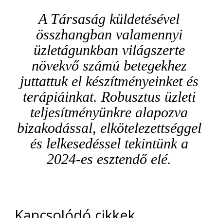
A Társaság küldetésével
összhangban valamennyi
üzletágunkban világszerte
növekvő számú betegekhez
juttattuk el készítményeinket és
terápiáinkat. Robusztus üzleti
teljesítményünkre alapozva
bizakodással, elkötelezettséggel
és lelkesedéssel tekintünk a
2024-es esztendő elé.
Kapcsolódó cikkek