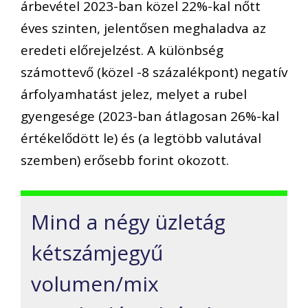
árbevétel 2023-ban közel 22%-kal nőtt
éves szinten, jelentősen meghaladva az
eredeti előrejelzést. A különbség
számottevő (közel -8 százalékpont) negatív
árfolyamhatást jelez, melyet a rubel
gyengesége (2023-ban átlagosan 26%-kal
értékelődött le) és (a legtöbb valutával
szemben) erősebb forint okozott.
Mind a négy üzletág
kétszámjegyű
volumen/mix