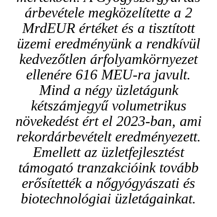
árbevétele megközelítette a 2
MrdEUR értéket és a tisztított
üzemi eredményünk a rendkívül
kedvezőtlen árfolyamkörnyezet
ellenére 616 MEU-ra javult.
Mind a négy üzletágunk
kétszámjegyű volumetrikus
növekedést ért el 2023-ban, ami
rekordárbevételt eredményezett.
Emellett az üzletfejlesztést
támogató tranzakcióink tovább
erősítették a nőgyógyászati és
biotechnológiai üzletágainkat.