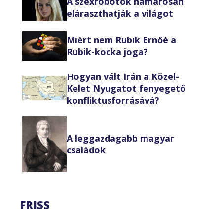
A szexrobotok hamarosan
eláraszthatják a világot
Miért nem Rubik Ernőé a
Rubik-kocka joga?
Hogyan vált Irán a Közel-
Kelet Nyugatot fenyegető
konfliktusforrásává?
A leggazdagabb magyar
családok
FRISS