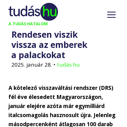
Kilépés
M
a
tartalomba
A TUDÁS HATALOM
Rendesen viszik
vissza az emberek
a palackokat
2025. január 28.
•
tudás.hu
A kötelező visszaváltási rendszer (DRS)
fél éve élesedett Magyarországon,
január elejére azóta már egymilliárd
italcsomagolás hasznosult újra. Jelenleg
másodpercenként átlagosan 100 darab