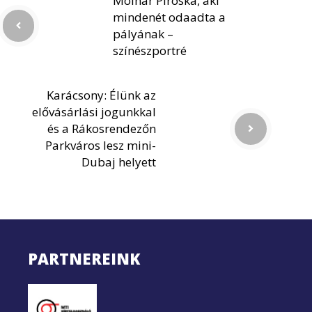
Molnár Piroska, aki
mindenét odaadta a
pályának –
színészportré
Karácsony: Élünk az
elővásárlási jogunkkal
és a Rákosrendezőn
Parkváros lesz mini-
Dubaj helyett
PARTNEREINK