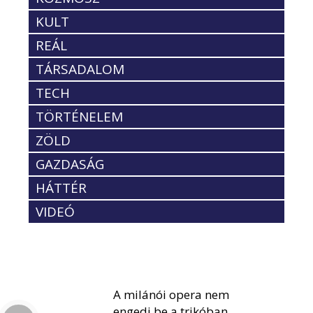
KULT
REÁL
TÁRSADALOM
TECH
TÖRTÉNELEM
ZÖLD
GAZDASÁG
HÁTTÉR
VIDEÓ
A milánói opera nem
engedi be a trikóban,