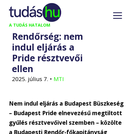
Kilépés
M
a
tartalomba
A TUDÁS HATALOM
Rendőrség: nem
indul eljárás a
Pride résztvevői
ellen
2025. július 7.
•
MTI
Nem indul eljárás a Budapest Büszkeség
– Budapest Pride elnevezésű megtiltott
gyűlés résztvevőivel szemben – közölte
a Budapesti Rendőr-főkapitányság