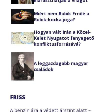
eláraszthatják a világot
Miért nem Rubik Ernőé a
Rubik-kocka joga?
Hogyan vált Irán a Közel-
Kelet Nyugatot fenyegető
konfliktusforrásává?
A leggazdagabb magyar
családok
FRISS
A benzin ára a védett árszint alatt –