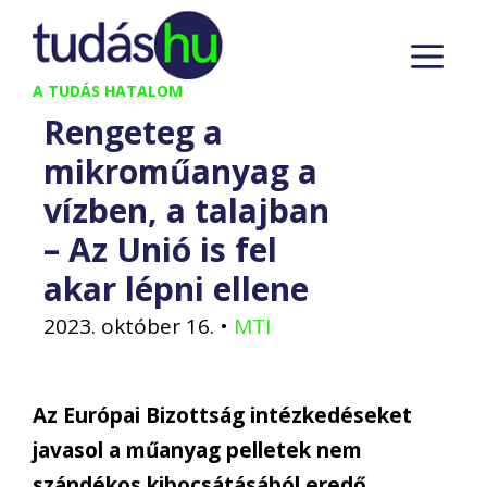
Kilépés
M
a
tartalomba
A TUDÁS HATALOM
Rengeteg a
mikroműanyag a
vízben, a talajban
– Az Unió is fel
akar lépni ellene
2023. október 16.
•
MTI
Az Európai Bizottság intézkedéseket
javasol a műanyag pelletek nem
szándékos kibocsátásából eredő