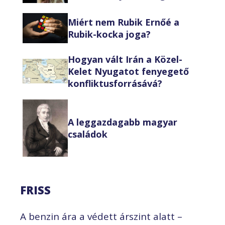
Miért nem Rubik Ernőé a
Rubik-kocka joga?
Hogyan vált Irán a Közel-
Kelet Nyugatot fenyegető
konfliktusforrásává?
A leggazdagabb magyar
családok
FRISS
A benzin ára a védett árszint alatt –