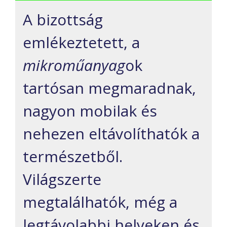
A bizottság
emlékeztetett, a
mikroműanyag
ok
tartósan megmaradnak,
nagyon mobilak és
nehezen eltávolíthatók a
természetből.
Világszerte
megtalálhatók, még a
legtávolabbi helyeken és