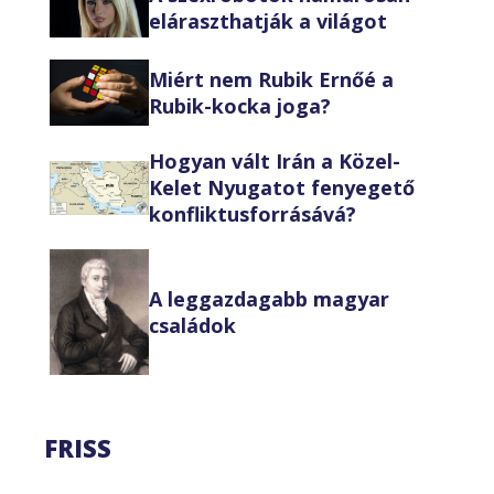
eláraszthatják a világot
Miért nem Rubik Ernőé a
Rubik-kocka joga?
Hogyan vált Irán a Közel-
Kelet Nyugatot fenyegető
konfliktusforrásává?
A leggazdagabb magyar
családok
FRISS