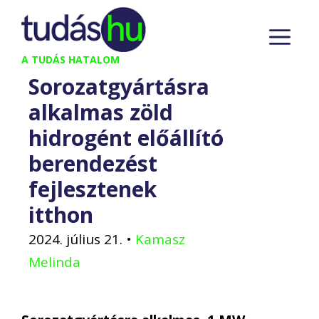
Kilépés
M
a
tartalomba
A TUDÁS HATALOM
Sorozatgyártásra
alkalmas zöld
hidrogént előállító
berendezést
fejlesztenek
itthon
2024. július 21.
•
Kamasz
Melinda