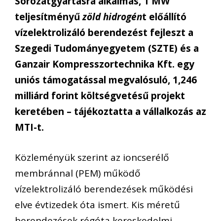
Sorozatgyártásra alkalmas, 1 MW
teljesítményű
zöld hidrogén
t előállító
vízelektrolizáló berendezést fejleszt a
Szegedi Tudományegyetem (SZTE) és a
Ganzair Kompresszortechnika Kft. egy
uniós támogatással megvalósuló, 1,246
milliárd forint költségvetésű projekt
keretében – tájékoztatta a vállalkozás az
MTI-t.
Közleményük szerint az ioncserélő
membránnal (PEM) működő
vízelektrolizáló berendezések működési
elve évtizedek óta ismert. Kis méretű
berendezések régóta kereskedelmi