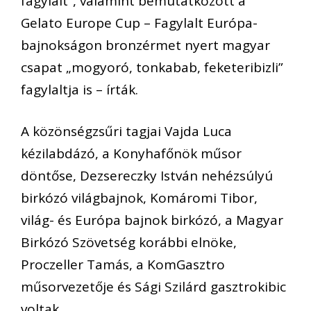
fagylalt”, valamint bemutatkozott a
Gelato Europe Cup – Fagylalt Európa-
bajnokságon bronzérmet nyert magyar
csapat „mogyoró, tonkabab, feketeribizli”
fagylaltja is – írták.
A közönségzsűri tagjai Vajda Luca
kézilabdázó, a Konyhafőnök műsor
döntőse, Dezsereczky István nehézsúlyú
birkózó világbajnok, Komáromi Tibor,
világ- és Európa bajnok birkózó, a Magyar
Birkózó Szövetség korábbi elnöke,
Proczeller Tamás, a KomGasztro
műsorvezetője és Sági Szilárd gasztrokibic
voltak.