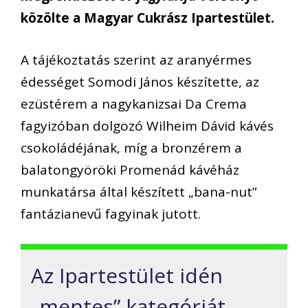
közölte a Magyar Cukrász Ipartestület.
A tájékoztatás szerint az aranyérmes
édességet Somodi János készítette, az
ezüstérem a nagykanizsai Da Crema
fagyizóban dolgozó Wilheim Dávid kávés
csokoládéjának, míg a bronzérem a
balatongyöröki Promenád kávéház
munkatársa által készített „bana-nut”
fantázianevű fagyinak jutott.
Az Ipartestület idén
„mentes” kategóriát,