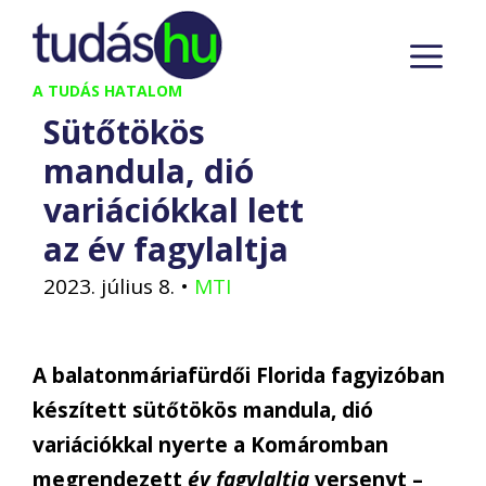
Kilépés
M
a
tartalomba
A TUDÁS HATALOM
Sütőtökös
mandula, dió
variációkkal lett
az év fagylaltja
2023. július 8.
•
MTI
A balatonmáriafürdői Florida fagyizóban
készített sütőtökös mandula, dió
variációkkal nyerte a Komáromban
megrendezett
év fagylaltja
versenyt –