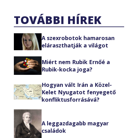
TOVÁBBI HÍREK
A szexrobotok hamarosan
eláraszthatják a világot
Miért nem Rubik Ernőé a
Rubik-kocka joga?
Hogyan vált Irán a Közel-
Kelet Nyugatot fenyegető
konfliktusforrásává?
A leggazdagabb magyar
családok