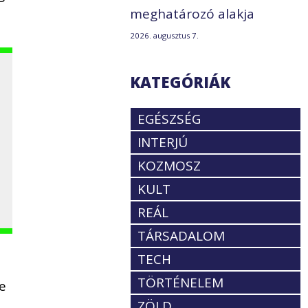
meghatározó alakja
2026. augusztus 7.
KATEGÓRIÁK
EGÉSZSÉG
INTERJÚ
KOZMOSZ
KULT
REÁL
TÁRSADALOM
TECH
TÖRTÉNELEM
e
ZÖLD