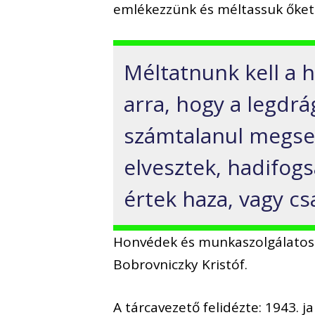
emlékezzünk és méltassuk őket 
Méltatnunk kell a h
arra, hogy a legdrá
számtalanul megse
elvesztek, hadifog
értek haza, vagy c
Honvédek és munkaszolgálatoso
Bobrovniczky Kristóf.
A tárcavezető felidézte: 1943. 