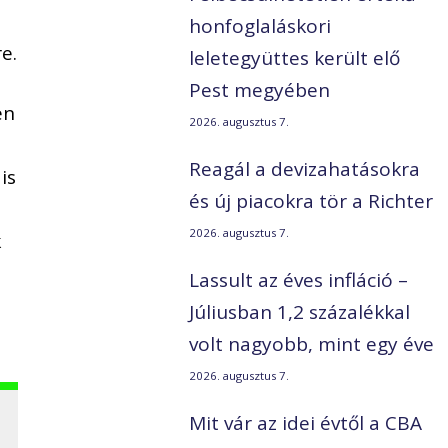
honfoglaláskori
e.
leletegyüttes került elő
Pest megyében
en
2026. augusztus 7.
Reagál a devizahatásokra
is
és új piacokra tör a Richter
2026. augusztus 7.
k
,
Lassult az éves infláció –
Júliusban 1,2 százalékkal
volt nagyobb, mint egy éve
2026. augusztus 7.
Mit vár az idei évtől a CBA