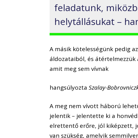
feladatunk, miközb
helytállásukat – ha
A másik kötelességünk pedig az
áldozataiból, és átértelmezzük 
amit meg sem vívnak
hangsúlyozta
Szalay-Bobrovniczk
A meg nem vívott háború lehet
jelentik – jelentette ki a honvé
elrettentő erőre, jól kiképzett, 
van szükség, amelyik semmilye