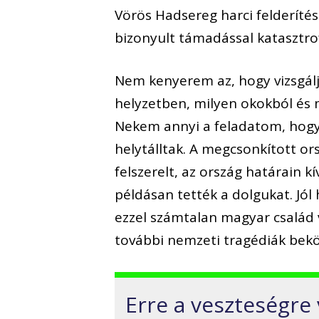
Vörös Hadsereg harci felderíté
bizonyult támadással katasztrof
Nem kenyerem az, hogy vizsgál
helyzetben, milyen okokból és 
Nekem annyi a feladatom, hogy 
helytálltak. A megcsonkított o
felszerelt, az ország határain
példásan tették a dolgukat. Jól
ezzel számtalan magyar család ve
további nemzeti tragédiák bekö
Erre a veszteségre 