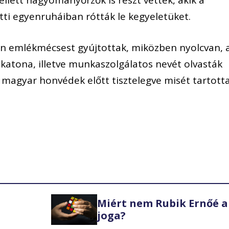
ellett hagyományőrzők is részt vettek, akik a
tti egyenruháiban rótták le kegyeletüket.
van emlékmécsest gyújtottak, miközben nyolcvan, 
 katona, illetve munkaszolgálatos nevét olvasták
 magyar honvédek előtt tisztelegve misét tartott
Miért nem Rubik Ernőé a
joga?