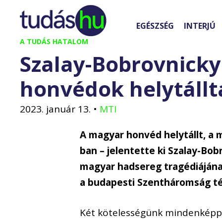
Kilépés
a
EGÉSZSÉG
INTERJÚ
tartalomba
A TUDÁS HATALOM
Szalay-Bobrovnicky
honvédok helytállt
2023. január 13.
•
MTI
A magyar honvéd helytállt, a m
ban – jelentette ki Szalay-Bob
magyar hadsereg tragédiájána
a budapesti Szentháromság té
Két kötelességünk mindenképpen