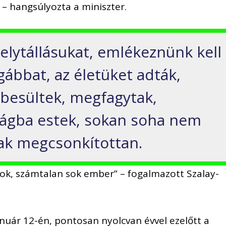
– hangsúlyozta a miniszter.
elytállásukat, emlékeznünk kell
gábbat, az életüket adták,
besültek, megfagytak,
ságba estek, sokan soha nem
sak megcsonkítottan.
k, számtalan sok ember” – fogalmazott Szalay-
január 12-én, pontosan nyolcvan évvel ezelőtt a