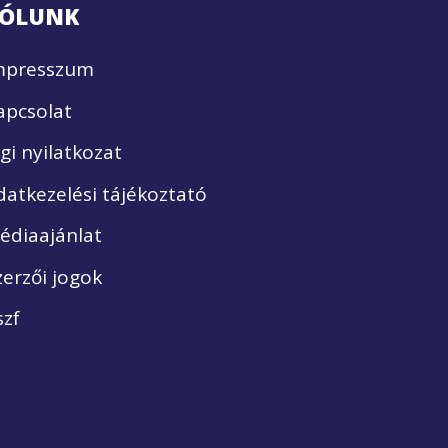
ÓLUNK
mpresszum
apcsolat
ogi nyilatkozat
datkezelési tájékoztató
édiaajánlat
zerzői jogok
szf