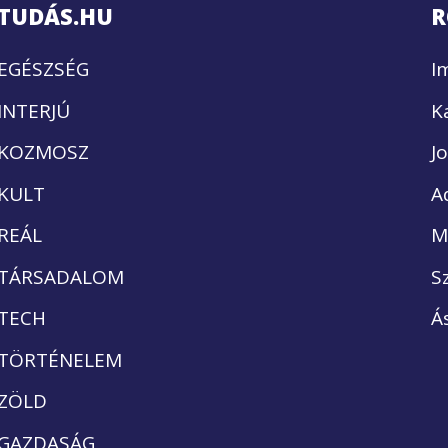
TUDÁS.HU
R
EGÉSZSÉG
I
INTERJÚ
K
KOZMOSZ
J
KULT
A
REÁL
M
TÁRSADALOM
S
TECH
Á
TÖRTÉNELEM
ZÖLD
GAZDASÁG