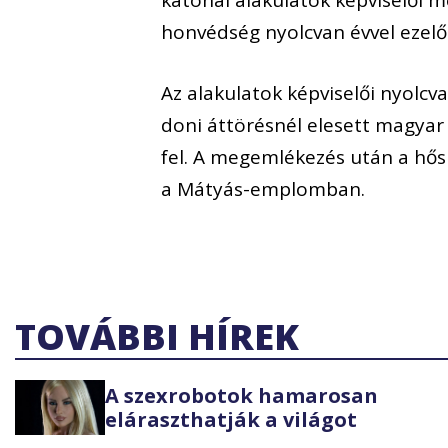
katonai alakulatok képviselői m
honvédség nyolcvan évvel ezelő
Az alakulatok képviselői nyolc
doni áttörésnél elesett magyar
fel. A megemlékezés után a hős
a Mátyás-emplomban.
TOVÁBBI HÍREK
A szexrobotok hamarosan
eláraszthatják a világot