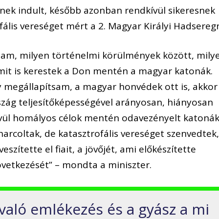
snek indult, később azonban rendkívül sikeresnek
ális vereséget mért a 2. Magyar Királyi Hadseregr
jam, milyen történelmi körülmények között, mily
mit is kerestek a Don mentén a magyar katonák.
megállapítsam, a magyar honvédek ott is, akkor 
rszág teljesítőképességével arányosan, hiányosan
 kívül homályos célok mentén odavezényelt katoná
 harcoltak, de katasztrofális vereséget szenvedtek
szítette el fiait, a jövőjét, ami előkészítette
vetkezését” – mondta a miniszter.
való emlékezés és a gyász a mi