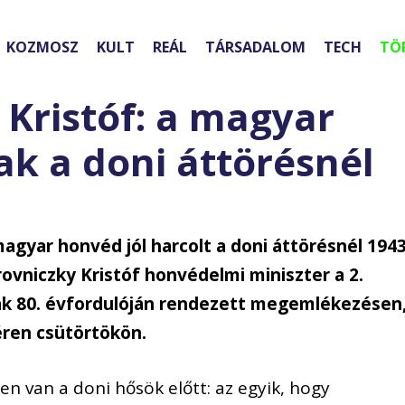
KOZMOSZ
KULT
REÁL
TÁRSADALOM
TECH
TÖ
 Kristóf: a magyar
ak a doni áttörésnél
agyar honvéd jól harcolt a doni áttörésnél 1943
rovniczky Kristóf honvédelmi miniszter a 2.
k 80. évfordulóján rendezett megemlékezésen
ren csütörtökön.
 van a doni hősök előtt: az egyik, hogy