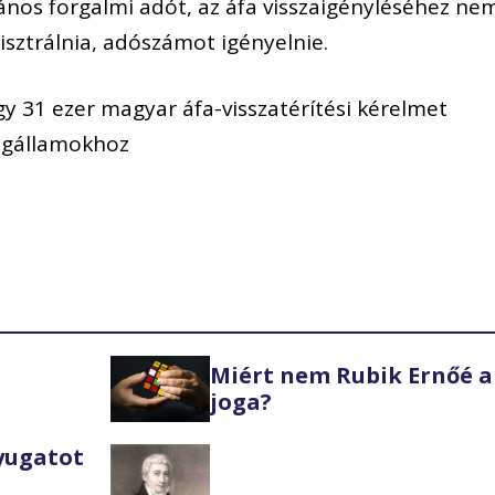
lános forgalmi adót, az áfa visszaigényléséhez ne
isztrálnia, adószámot igényelnie.
y 31 ezer magyar áfa-visszatérítési kérelmet
tagállamokhoz
Miért nem Rubik Ernőé a
joga?
Nyugatot