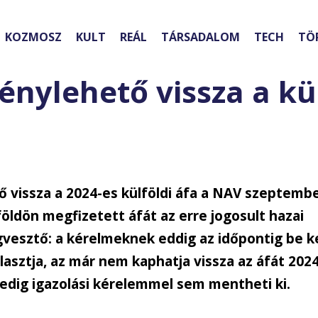
KOZMOSZ
KULT
REÁL
TÁRSADALOM
TECH
TÖ
énylehető vissza a kü
 vissza a 2024-es külföldi áfa a NAV
szeptemb
lföldön megfizetett áfát az erre jogosult hazai
ogvesztő: a kérelmeknek eddig az időpontig be ke
asztja, az már nem kaphatja vissza az áfát 2024
edig igazolási kérelemmel sem mentheti ki.