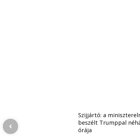
Szijjártó: a minisztere
beszélt Trumppal néh
órája