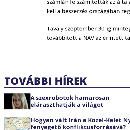
számlán felszámították az álta
kell a beszerzés országában reg
Tavaly szeptember 30-ig minteg
továbbított a NAV az érintett 
TOVÁBBI HÍREK
A szexrobotok hamarosan
eláraszthatják a világot
Hogyan vált Irán a Közel-Kelet 
fenyegető konfliktusforrásává?