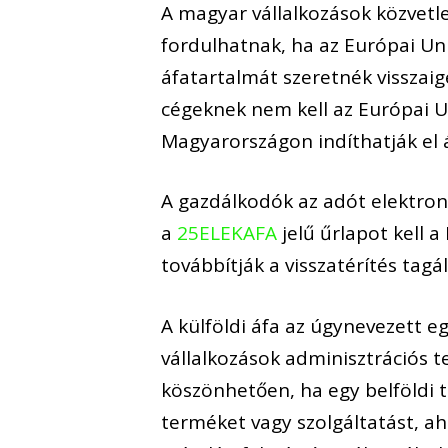
A magyar vállalkozások közvetl
fordulhatnak, ha az Európai Un
áfatartalmát szeretnék visszaig
cégeknek nem kell az Európai Un
Magyarországon indíthatják el á
A gazdálkodók az adót elektron
a
25ELEKAFA
jelű űrlapot kell 
továbbítják a visszatérítés tag
A külföldi áfa az úgynevezett e
vállalkozások adminisztrációs t
köszönhetően, ha egy belföldi 
terméket vagy szolgáltatást, a