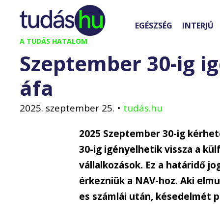
Kilépés
a
EGÉSZSÉG
INTERJÚ
tartalomba
A TUDÁS HATALOM
Szeptember 30-ig ig
áfa
2025. szeptember 25.
•
tudás.hu
2025 Szeptember 30-ig kérhető
30-ig igényelhetik vissza a kü
vállalkozások. Ez a határidő j
érkezniük a NAV-hoz. Aki elmul
es számlái után, késedelmét p