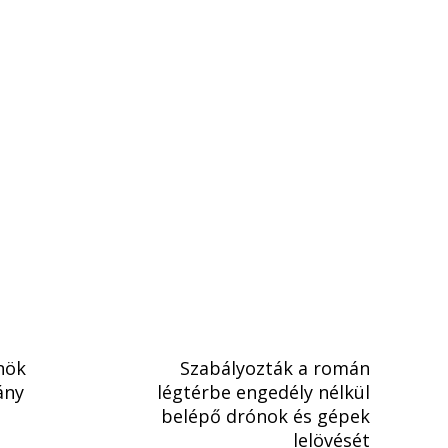
lnök
Szabályozták a román
ány
légtérbe engedély nélkül
belépő drónok és gépek
lelövését