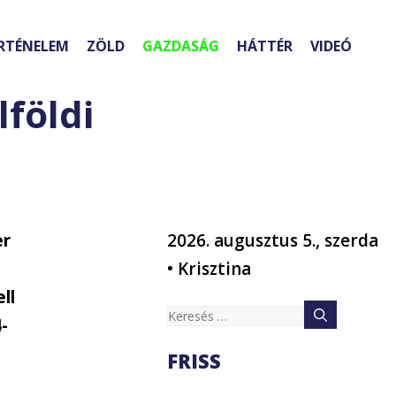
RTÉNELEM
ZÖLD
GAZDASÁG
HÁTTÉR
VIDEÓ
lföldi
er
2026. augusztus 5., szerda
• Krisztina
ll
Keresés:
-
FRISS