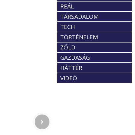
REÁL
TÁRSADALOM
TECH
TÖRTÉNELEM
ZÖLD
GAZDASÁG
HÁTTÉR
VIDEÓ