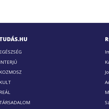
TUDÁS.HU
R
EGÉSZSÉG
I
INTERJÚ
K
KOZMOSZ
J
KULT
A
REÁL
M
TÁRSADALOM
S