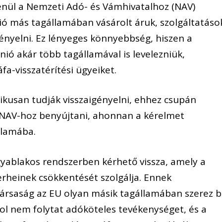
enül a Nemzeti Adó- és Vámhivatalhoz (NAV)
ió más tagállamában vásárolt áruk, szolgáltatáso
ényelni. Ez lényeges könnyebbség, hiszen a
ió akár több tagállamával is levelezniük,
fa-visszatérítési ügyeiket.
ikusan tudják visszaigényelni, ehhez csupán
a NAV-hoz benyújtani, ahonnan a kérelmet
államába.
gyablakos rendszerben kérhető vissza, amely a
erheinek csökkentését szolgálja. Ennek
társaság az EU olyan másik tagállamában szerez 
hol nem folytat adóköteles tevékenységet, és a