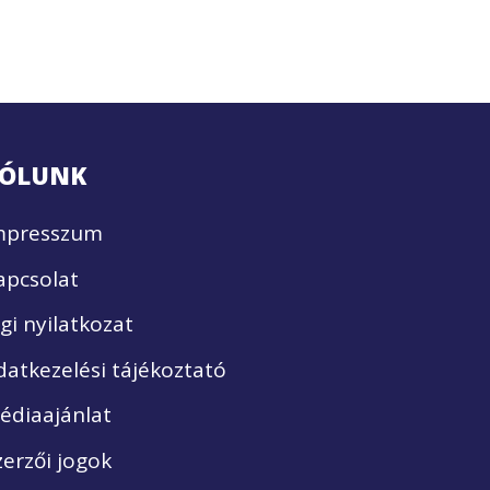
ÓLUNK
mpresszum
apcsolat
ogi nyilatkozat
datkezelési tájékoztató
édiaajánlat
zerzői jogok