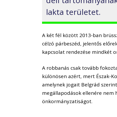
déli tartományának
lakta területet.
A két fél között 2013-ban brüss
célzó párbeszéd, jelentős előr
kapcsolat rendezése mindkét or
A robbanás csak tovább fokozta
különösen azért, mert Észak-Ko
amelynek jogait Belgrád szerint 
megállapodások ellenére nem h
önkormányzatiságot.