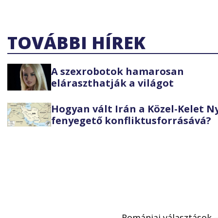
TOVÁBBI HÍREK
A szexrobotok hamarosan
eláraszthatják a világot
Hogyan vált Irán a Közel-Kelet 
fenyegető konfliktusforrásává?
Romániai választások 