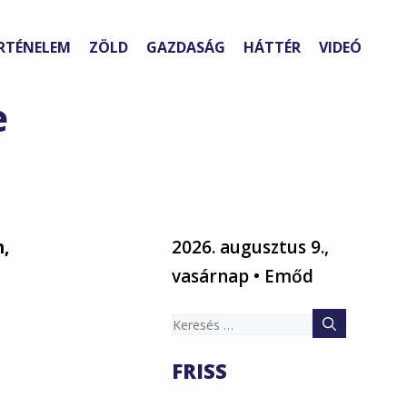
RTÉNELEM
ZÖLD
GAZDASÁG
HÁTTÉR
VIDEÓ
e
n,
2026. augusztus 9.,
vasárnap • Emőd
Keresés:
FRISS