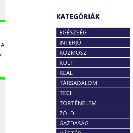
KATEGÓRIÁK
EGÉSZSÉG
INTERJÚ
 A
KOZMOSZ
k
KULT
REÁL
TÁRSADALOM
TECH
TÖRTÉNELEM
ZÖLD
GAZDASÁG