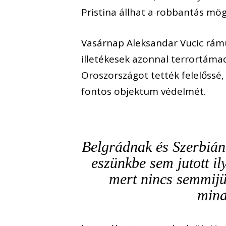
Pristina állhat a robbantás mög
Vasárnap Aleksandar Vucic rám
illetékesek azonnal terrortáma
Oroszországot tették felelőssé, 
fontos objektum védelmét.
Belgrádnak és Szerbiána
eszünkbe sem jutott il
mert nincs semmijü
mind