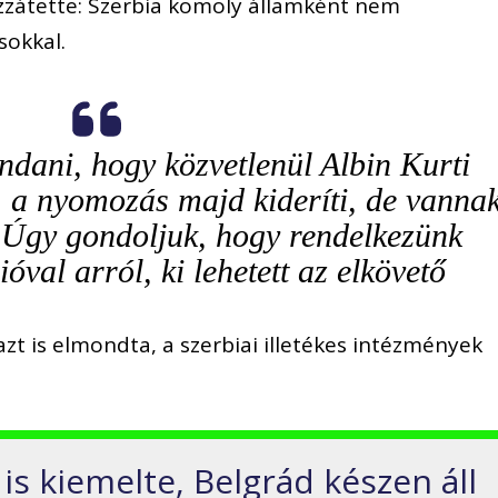
zzátette: Szerbia komoly államként nem
sokkal.
dani, hogy közvetlenül Albin Kurti
, a nyomozás majd kideríti, de vanna
 Úgy gondoljuk, hogy rendelkezünk
óval arról, ki lehetett az elkövető
azt is elmondta, a szerbiai illetékes intézmények
 is kiemelte, Belgrád készen áll