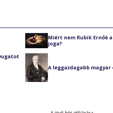
Miért nem Rubik Ernőé a
joga?
Nyugatot
A leggazdagabb magyar 
–
A jövő hét időjárása