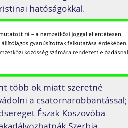
istinai hatóságokkal.
mutatott rá – a nemzetközi joggal ellentétesen
 állítólagos gyanúsítottak felkutatása érdekében.
nemzetközi közösség számára rendezett előadásna
int több ok miatt szeretné
 vádolni a csatornarobbantással;
adsereget Észak-Koszovóba
 akadályozhatnák Szerbia