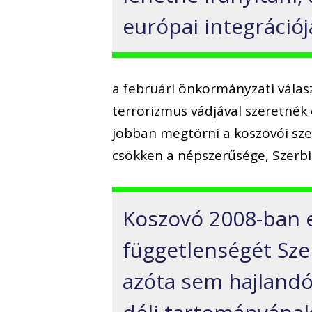
európai integrációj
a februári önkormányzati válas
terrorizmus vádjával szeretnék 
jobban megtörni a koszovói sze
csökken a népszerűsége, Szerbiá
Koszovó 2008-ban e
függetlenségét Sze
azóta sem hajlandó 