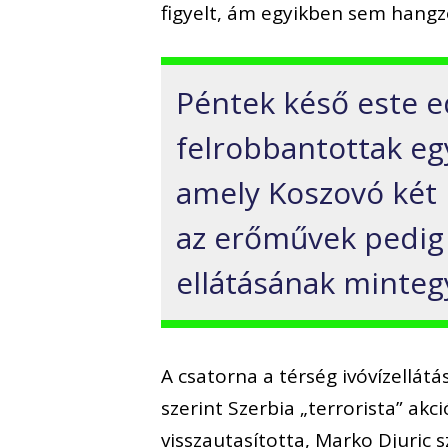
figyelt, ám egyikben sem hangz
Péntek késő este e
felrobbantottak eg
amely Koszovó két h
az erőművek pedig 
ellátásának mintegy
A csatorna a térség ivóvízellátás
szerint Szerbia „terrorista” ak
visszautasította, Marko Djuric 