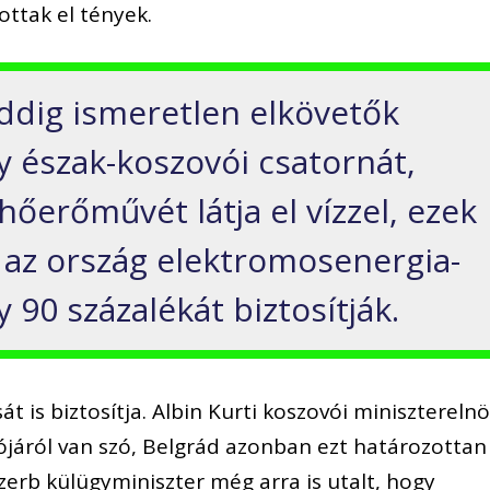
ottak el tények.
ddig ismeretlen elkövetők
y észak-koszovói csatornát,
őerőművét látja el vízzel, ezek
az ország elektromosenergia-
 90 százalékát biztosítják.
át is biztosítja. Albin Kurti koszovói minisztereln
ciójáról van szó, Belgrád azonban ezt határozottan
szerb külügyminiszter még arra is utalt, hogy