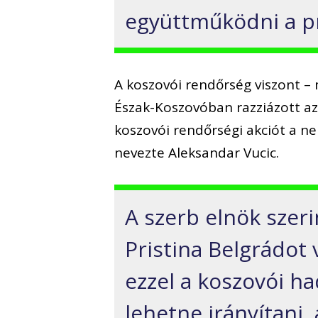
együttműködni a pr
A koszovói rendőrség viszont – 
Észak-Koszovóban razziázott az
koszovói rendőrségi akciót a 
nevezte Aleksandar Vucic.
A szerb elnök szer
Pristina Belgrádot
ezzel a koszovói h
lehetne irányítani,