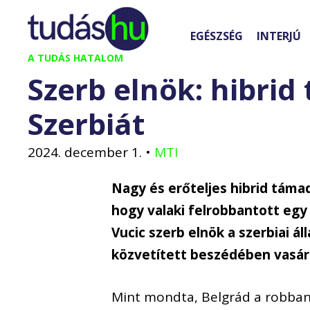
Kilépés
a
EGÉSZSÉG
INTERJÚ
tartalomba
A TUDÁS HATALOM
Szerb elnök: hibrid
Szerbiát
2024. december 1.
•
MTI
Nagy és erőteljes hibrid támad
hogy valaki felrobbantott egy
Vucic szerb elnök a szerbiai á
közvetített beszédében vasár
Mint mondta, Belgrád a robbaná