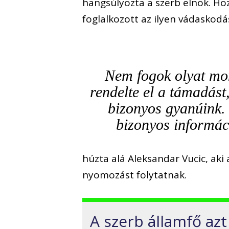
hangsúlyozta a szerb elnök. Ho
foglalkozott az ilyen vádaskodá
Nem fogok olyat mon
rendelte el a támadást
bizonyos gyanúink.
bizonyos informáci
húzta alá Aleksandar Vucic, aki 
nyomozást folytatnak.
A szerb államfő azt