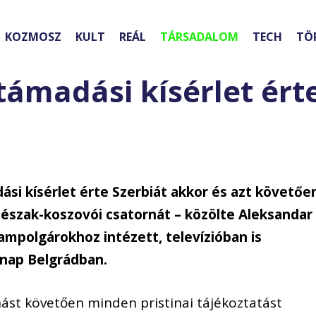
KOZMOSZ
KULT
REÁL
TÁRSADALOM
TECH
TÖ
 támadási kísérlet ért
ási kísérlet érte Szerbiát akkor és azt követőe
 észak-koszovói csatornát – közölte Aleksandar
llampolgárokhoz intézett, televízióban is
nap Belgrádban.
st követően minden pristinai tájékoztatást