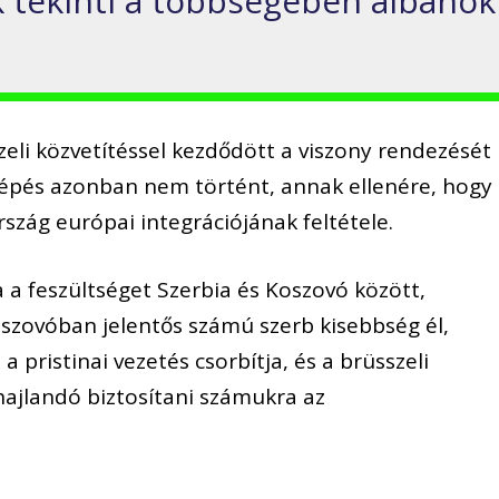
 tekinti a többségében albánok
zeli közvetítéssel kezdődött a viszony rendezését
elépés azonban nem történt, annak ellenére, hogy
szág európai integrációjának feltétele.
 a feszültséget Szerbia és Koszovó között,
szovóban jelentős számú szerb kisebbség él,
a pristinai vezetés csorbítja, és a brüsszeli
ajlandó biztosítani számukra az