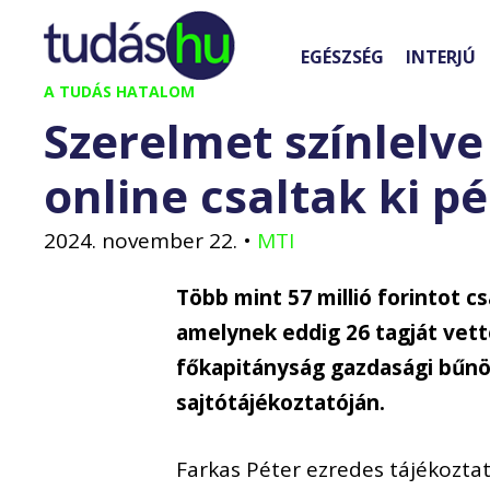
Kilépés
a
EGÉSZSÉG
INTERJÚ
tartalomba
A TUDÁS HATALOM
Szerelmet színlelv
online csaltak ki p
2024. november 22.
•
MTI
Több mint 57 millió forintot cs
amelynek eddig 26 tagját vett
főkapitányság gazdasági bűnö
sajtótájékoztatóján.
Farkas Péter ezredes tájékozta