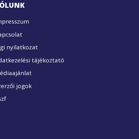
ÓLUNK
mpresszum
apcsolat
ogi nyilatkozat
datkezelési tájékoztató
édiaajánlat
zerzői jogok
szf