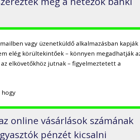
 szerezték meg a netezők banki
e-mailben vagy üzenetküldő alkalmazásban kapják
nem elég körültekintőek – könnyen megadhatják a
 az elkövetőkhöz jutnak – figyelmeztetett a
, hogy
az online vásárlások számának
gyasztók pénzét kicsalni