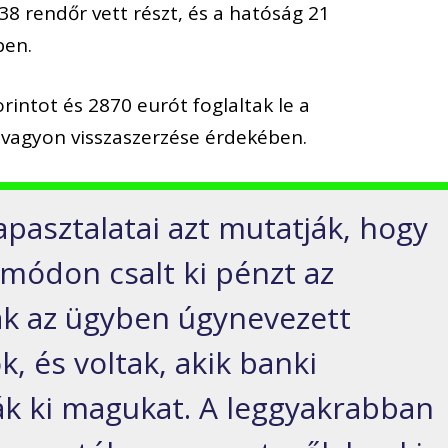
8 rendőr vett részt, és a hatóság 21
ben.
intot és 2870 eurót foglaltak le a
vagyon visszaszerzése érdekében.
tapasztalatai azt mutatják, hogy
 módon csalt ki pénzt az
ak az ügyben úgynevezett
, és voltak, akik banki
k ki magukat. A leggyakrabban