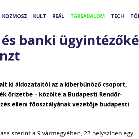
KOZMOSZ
KULT
REÁL
TÁRSADALOM
TECH
TÖ
e és banki ügyintézők
énzt
alt ki áldozataitól az a kiberbűnöző csoport,
ék őrizetbe – közölte a Budapesti Rendőr-
zés elleni főosztályának vezetője budapesti
tása szerint a 9 vármegyében, 23 helyszínen egy