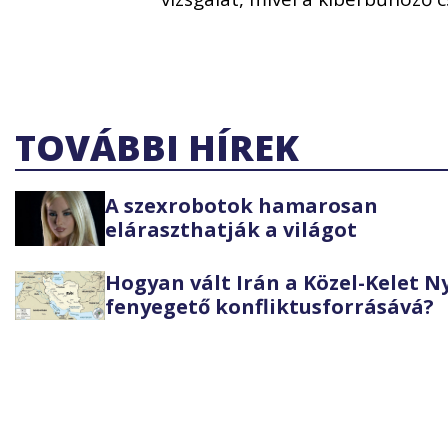
TOVÁBBI HÍREK
A szexrobotok hamarosan
eláraszthatják a világot
Hogyan vált Irán a Közel-Kelet 
fenyegető konfliktusforrásává?