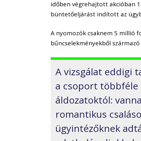
időben végrehajtott akcióban 13
büntetőeljárást indított az ügy
A nyomozók csaknem 5 millió for
bűncselekményekből származó 
A vizsgálat eddigi 
a csoport többféle
áldozatoktól: vann
romantikus csalások
ügyintézőknek adtá