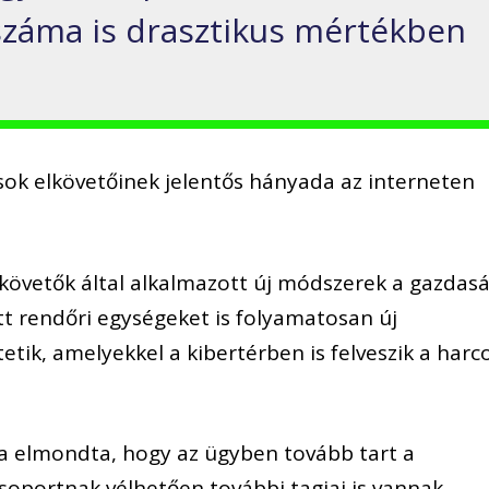
száma is drasztikus mértékben
ások elkövetőinek jelentős hányada az interneten
.
követők által alkalmazott új módszerek a gazdasá
 rendőri egységeket is folyamatosan új
ik, amelyekkel a kibertérben is felveszik a harc
va elmondta, hogy az ügyben tovább tart a
csoportnak vélhetően további tagjai is vannak.