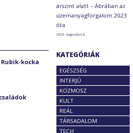
árszint alatt – Ábrában az
üzemanyagforgalom 2023
óta
2026. augusztus 6.
KATEGÓRIÁK
 Rubik-kocka
EGÉSZSÉG
INTERJÚ
KOZMOSZ
családok
KULT
REÁL
TÁRSADALOM
TECH