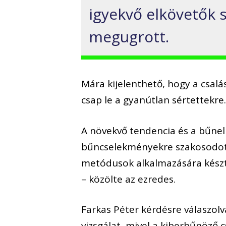
igyekvő elkövetők 
megugrott.
Mára kijelenthető, hogy a csal
csap le a gyanútlan sértettekre
A növekvő tendencia és a bűnel
bűncselekményekre szakosodott
metódusok alkalmazására késztet
– közölte az ezredes.
Farkas Péter kérdésre válaszol
vizsgálat, mivel a kiberbűnöző 