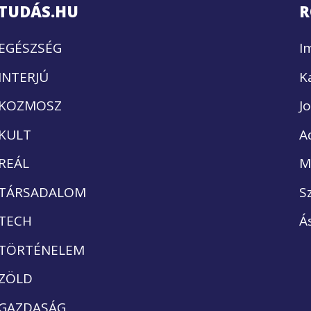
TUDÁS.HU
R
EGÉSZSÉG
I
INTERJÚ
K
KOZMOSZ
J
KULT
A
REÁL
M
TÁRSADALOM
S
TECH
Á
TÖRTÉNELEM
ZÖLD
GAZDASÁG