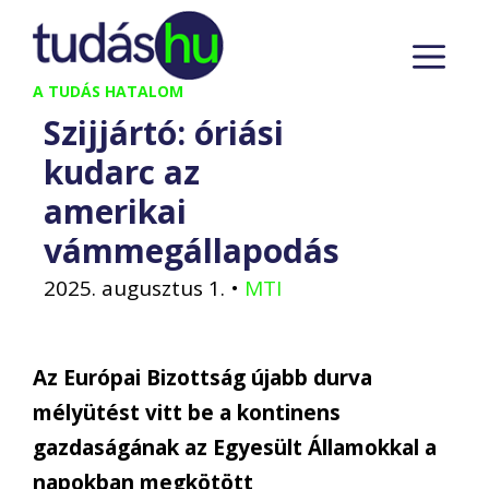
Kilépés
M
a
tartalomba
A TUDÁS HATALOM
Szijjártó: óriási
kudarc az
amerikai
vámmegállapodás
2025. augusztus 1.
•
MTI
Az Európai Bizottság újabb durva
mélyütést vitt be a kontinens
gazdaságának az Egyesült Államokkal a
napokban megkötött