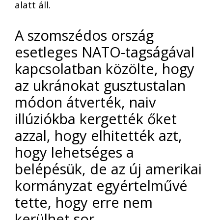
alatt áll.
A szomszédos ország
esetleges NATO-tagságával
kapcsolatban közölte, hogy
az ukránokat gusztustalan
módon átverték, naiv
illúziókba kergették őket
azzal, hogy elhitették azt,
hogy lehetséges a
belépésük, de az új amerikai
kormányzat egyértelművé
tette, hogy erre nem
kerülhet sor.