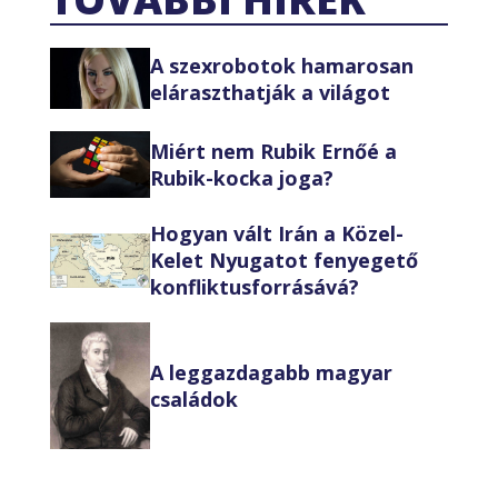
A szexrobotok hamarosan
eláraszthatják a világot
Miért nem Rubik Ernőé a
Rubik-kocka joga?
Hogyan vált Irán a Közel-
Kelet Nyugatot fenyegető
konfliktusforrásává?
A leggazdagabb magyar
családok