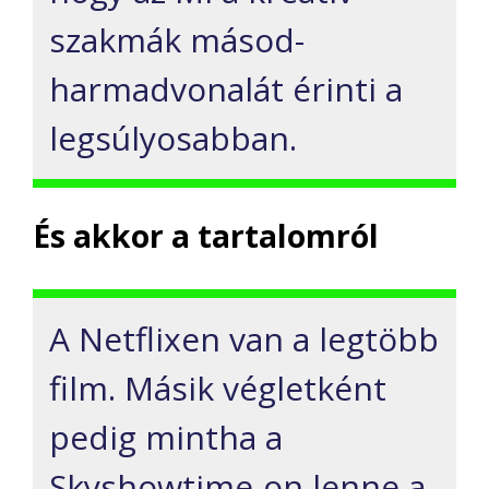
szakmák másod-
harmadvonalát érinti a
legsúlyosabban.
És akkor a tartalomról
A Netflixen van a legtöbb
film. Másik végletként
pedig mintha a
Skyshowtime-on lenne a