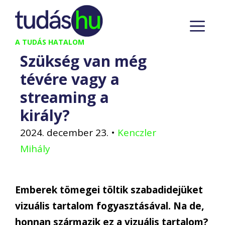
Kilépés
M
a
tartalomba
A TUDÁS HATALOM
Szükség van még
tévére vagy a
streaming a
király?
2024. december 23.
•
Kenczler
Mihály
Emberek tömegei töltik szabadidejüket
vizuális tartalom fogyasztásával. Na de,
honnan származik ez a vizuális tartalom?