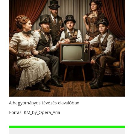
A hagyományos tévézés elavulóban
Forrás: KM_by_Opera_Aria