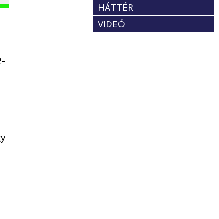
HÁTTÉR
VIDEÓ
2-
gy