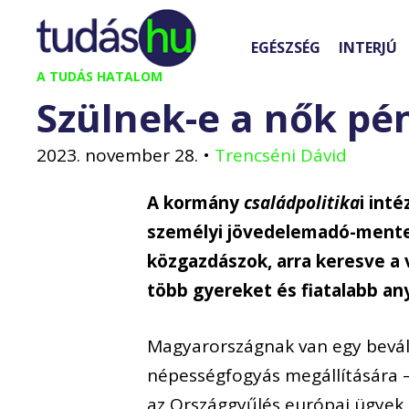
Kilépés
a
EGÉSZSÉG
INTERJÚ
tartalomba
A TUDÁS HATALOM
Szülnek-e a nők pé
2023. november 28.
•
Trencséni Dávid
A kormány
családpolitika
i int
személyi jövedelemadó-ment
közgazdászok, arra keresve a 
több gyereket és fiatalabb an
Magyarorsz
á
gnak van egy bev
á
n
é
pess
é
gfogy
á
s meg
á
ll
í
t
á
s
á
ra 
az Orsz
á
ggy
ű
l
é
s eur
ó
pai
ü
gyek 