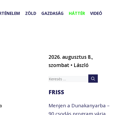
RTÉNELEM
ZÖLD
GAZDASÁG
HÁTTÉR
VIDEÓ
2026. augusztus 8.,
szombat • László
Keresés:
FRISS
a
Menjen a Dunakanyarba –
90 csodás program várja