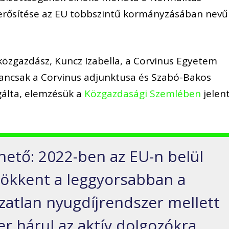
er
ő
s
í
t
é
se az EU t
ö
bbszint
ű
korm
á
nyz
á
s
á
ban nev
ű
k
ö
zgazd
á
sz, Kuncz Izabella, a Corvinus Egyetem
ancsak a Corvinus adjunktusa
é
s Szab
ó
-Bakos
g
á
lta, elemzésük a
Közgazdasági Szemlében
jelen
het
ő
: 2022-ben az EU-n bel
ü
l
s
ö
kkent a leggyorsabban a
ozatlan nyugd
í
jrendszer mellett
er h
á
rul az akt
í
v dolgoz
ó
kra,