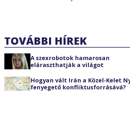
TOVÁBBI HÍREK
A szexrobotok hamarosan
eláraszthatják a világot
Hogyan vált Irán a Közel-Kelet 
fenyegető konfliktusforrásává?