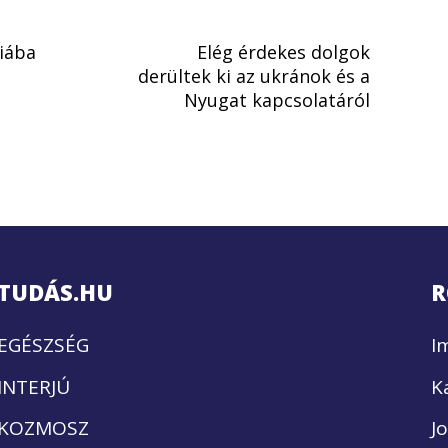
iába
Elég érdekes dolgok
derültek ki az ukránok és a
Nyugat kapcsolatáról
TUDÁS.HU
R
EGÉSZSÉG
I
INTERJÚ
K
KOZMOSZ
J