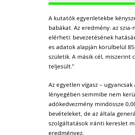
A kutat
ó
k egyenletekbe k
é
nysz
bab
á
kat. Az eredm
é
ny: az szia
el
é
rheti: bevezet
é
s
é
nek hat
á
s
á
es adatok alapj
á
n k
ö
r
ü
lbel
ü
l 85
sz
ü
letik. A m
á
sik c
é
l, miszerint 
teljes
ü
lt.
”
Az egyetlen v
í
gasz – ugyancsak 
l
é
nyeg
é
ben semmibe nem ker
ad
ó
kedvezm
é
ny mind
ö
ssze 0,0
bev
é
teleket, de az
á
ltala gener
szolg
á
ltat
á
sok ir
á
nti kereslet 
eredm
é
nyez.