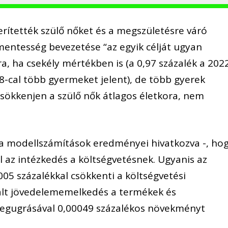
er
í
tett
é
k sz
ü
l
ő
n
ő
ket
é
s a megsz
ü
let
é
sre v
á
r
ó
-mentess
é
g bevezet
é
se
“
az egyik c
é
lj
á
t ugyan
ra, ha csek
é
ly m
é
rt
é
kben is (a 0,97 sz
á
zal
é
k a 202
8-cal t
ö
bb gyermeket jelent), de t
ö
bb gyerek
cs
ö
kkenjen a sz
ü
lo
̋
no
k
á
tlagos
é
letkora, nem
a modellsz
á
m
í
t
á
sok eredm
é
nyei hivatkozva -, ho
ü
l az int
é
zked
é
s a k
ö
lts
é
gvet
é
snek. Ugyanis az
005 sz
á
zal
é
kkal cs
ö
kkenti a k
ö
lts
é
gvet
é
si
á
lt j
ö
vedelememelked
é
s a term
é
kek
é
s
megugr
á
s
á
val 0,00049 sz
á
zal
é
kos n
ö
vekm
é
nyt