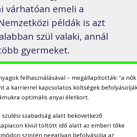
i v
á
rhat
ó
an emeli a
 Nemzetk
ö
zi p
é
ld
á
k is azt
atalabban sz
ü
l valaki, ann
á
l
t
ö
bb gyermeket.
anyagok felhaszn
á
l
á
s
á
val – meg
á
llap
í
tott
á
k:
“
a n
ő
k
nt a karrierrel kapcsolatos k
ö
lts
é
gek befoly
á
solj
á
á
mukra optim
á
lis anyai
é
letkort.
a sz
ü
l
é
si szabads
á
g alatt bek
ö
vetkezo
kapiacon k
í
v
ü
l t
ö
lt
ö
tt ido
̋
alatt az emberi to
ke
t m
ó
don szint
é
n negat
í
van befoly
á
solja az