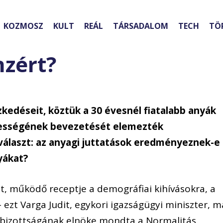
KOZMOSZ
KULT
REÁL
TÁRSADALOM
TECH
TÖ
nzért?
ézkedéseit, köztük a 30 évesnél fiatalabb anyák
ességének bevezetését elemezték
választ: az anyagi juttatások eredményeznek-e
yákat?
lt, m
ű
k
ö
d
ő
receptje a demogr
á
fiai kih
í
v
á
sokra, a
– ezt Varga Judit, egykori igazs
á
g
ü
gyi miniszter, m
bizotts
á
g
á
nak eln
ö
ke mondta a Normalit
á
s