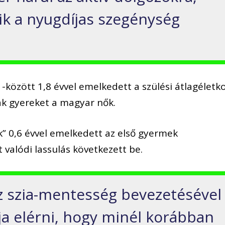
ik a nyugd
í
jas szeg
é
nys
é
g
1-k
ö
z
ö
tt 1,8
é
vvel emelkedett a sz
ü
l
é
si
á
tlag
é
letk
tak gyereket a magyar n
ő
k.
k
”
0,6
é
vvel emelkedett az els
ő
gyermek
t val
ó
di lassulás k
ö
vetkezett be.
az szia-mentess
é
g bevezet
é
s
é
vel
ja el
é
rni, hogy min
é
l kor
á
bban