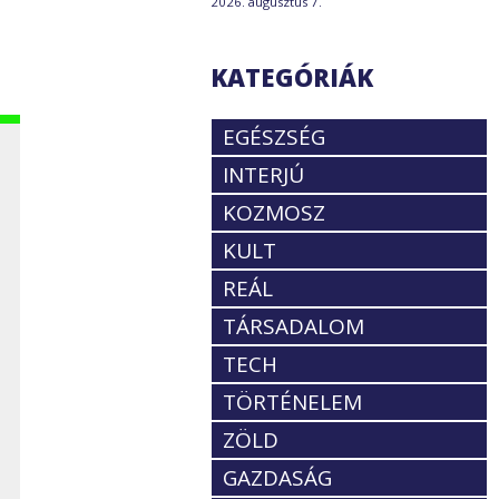
2026. augusztus 7.
KATEGÓRIÁK
EGÉSZSÉG
INTERJÚ
KOZMOSZ
KULT
REÁL
TÁRSADALOM
TECH
TÖRTÉNELEM
ZÖLD
GAZDASÁG