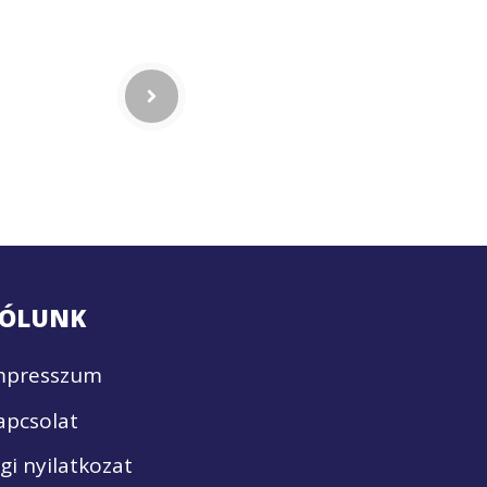
ÓLUNK
mpresszum
apcsolat
ogi nyilatkozat