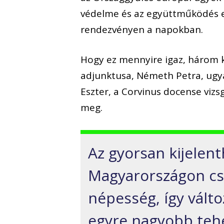
v
é
delme
é
s az egy
ü
ttm
ű
k
ö
d
é
s 
rendezv
é
nyen a napokban.
Hogy ez mennyire igaz, h
á
rom 
adjunktusa, N
é
meth Petra, ugy
Eszter, a Corvinus docense vizs
meg.
Az gyorsan kijelent
Magyarorsz
á
gon c
n
é
pess
é
g,
í
gy v
á
lt
egyre nagyobb teh