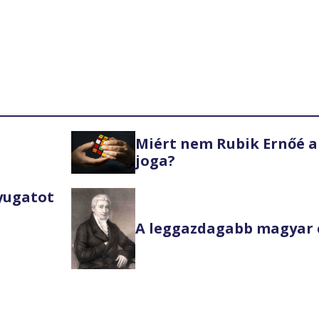
Miért nem Rubik Ernőé a
joga?
Nyugatot
A leggazdagabb magyar 