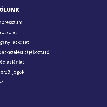
ÓLUNK
mpresszum
apcsolat
ogi nyilatkozat
datkezelési tájékoztató
édiaajánlat
zerzői jogok
szf