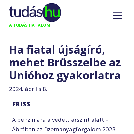
Kilépés
M
a
tartalomba
A TUDÁS HATALOM
Ha fiatal újságíró,
mehet Brüsszelbe az
Unióhoz gyakorlatra
2024. április 8.
FRISS
A benzin ára a védett árszint alatt –
Ábrában az üzemanyagforgalom 2023