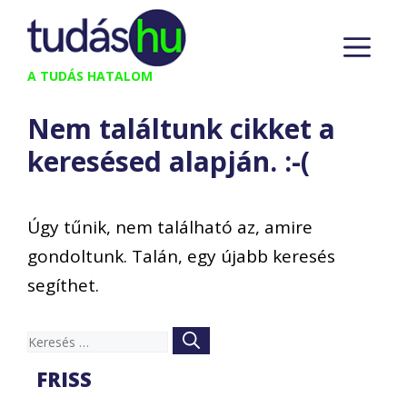
Kilépés
M
a
tartalomba
A TUDÁS HATALOM
Nem találtunk cikket a
keresésed alapján. :-(
Úgy tűnik, nem található az, amire
gondoltunk. Talán, egy újabb keresés
segíthet.
Keresés:
FRISS