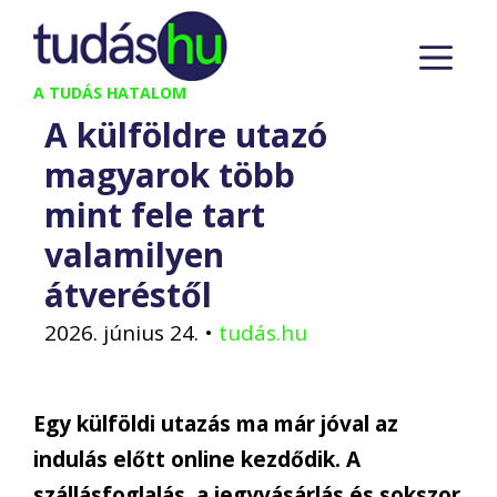
Kilépés
M
a
tartalomba
A TUDÁS HATALOM
A külföldre utazó
magyarok több
mint fele tart
valamilyen
átveréstől
2026. június 24.
•
tudás.hu
Egy külföldi utazás ma már jóval az
indulás előtt online kezdődik. A
szállásfoglalás, a jegyvásárlás és sokszor