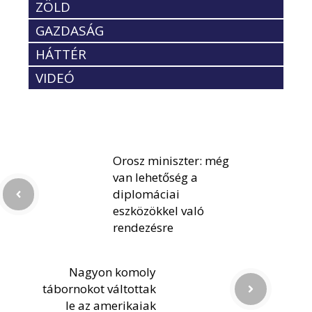
ZÖLD
GAZDASÁG
HÁTTÉR
VIDEÓ
Orosz miniszter: még
van lehetőség a
diplomáciai
eszközökkel való
rendezésre
Nagyon komoly
tábornokot váltottak
le az amerikaiak