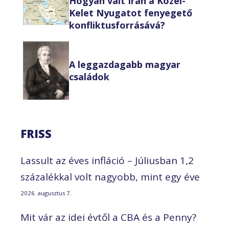
Hogyan vált Irán a Közel-
Kelet Nyugatot fenyegető
konfliktusforrásává?
A leggazdagabb magyar
családok
FRISS
Lassult az éves infláció – Júliusban 1,2
százalékkal volt nagyobb, mint egy éve
2026. augusztus 7.
Mit vár az idei évtől a CBA és a Penny?