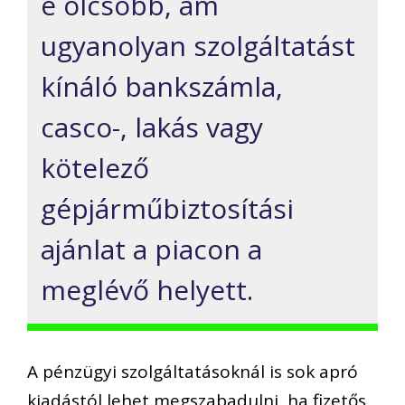
e olcsóbb, ám
ugyanolyan szolgáltatást
kínáló bankszámla,
casco-, lakás vagy
kötelező
gépjárműbiztosítási
ajánlat a piacon a
meglévő helyett.
A pénzügyi szolgáltatásoknál is sok apró
kiadástól lehet megszabadulni, ha fizetős