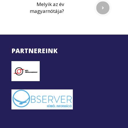
Melyik az év
magyarnótája?
PARTNEREINK