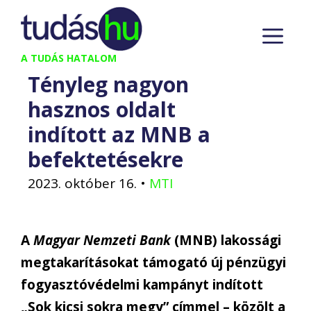
Kilépés
M
a
tartalomba
A TUDÁS HATALOM
Tényleg nagyon
hasznos oldalt
indított az MNB a
befektetésekre
2023. október 16.
•
MTI
A
Magyar Nemzeti Bank
(MNB) lakossági
megtakarításokat támogató új pénzügyi
fogyasztóvédelmi kampányt indított
„Sok kicsi sokra megy” címmel – közölt a