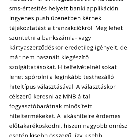
sms-értesítés helyett banki applikáción
ingyenes push üzenetben kérnek
tájékoztatást a tranzakciókról. Meg lehet
szüntetni a bankszámla- vagy
kártyaszerződéskor eredetileg igényelt, de
már nem használt kiegészítő
szolgáltatásokat. Hitelfelvételnél sokat
lehet spórolni a leginkább testhezálló
hiteltípus választásával. A választáskor
célszerű keresni az MNB által
fogyasztóbarátnak minősített
hiteltermékeket. A lakáshitelre érdemes
előtakarékoskodni, hiszen nagyobb önrész
esetén kisebb összegű, így kisebb