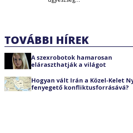
TOVÁBBI HÍREK
A szexrobotok hamarosan
eláraszthatják a világot
Hogyan vált Irán a Közel-Kelet 
fenyegető konfliktusforrásává?