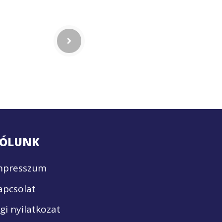
ÓLUNK
mpresszum
apcsolat
ogi nyilatkozat