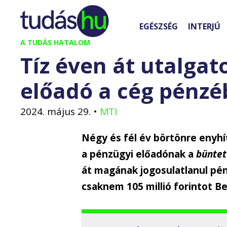
Kilépés
a
EGÉSZSÉG
INTERJÚ
tartalomba
A TUDÁS HATALOM
Tíz éven át utalga
előadó a cég pénzéb
2024. május 29.
•
MTI
Négy és fél év börtönre enyh
a pénzügyi előadónak a
büntet
át magának jogosulatlanul pé
csaknem 105 millió forintot 