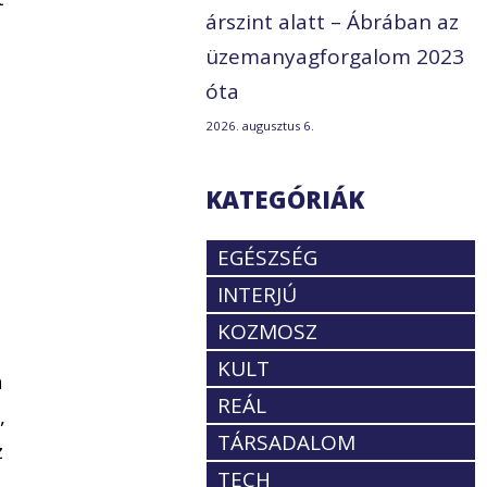
árszint alatt – Ábrában az
üzemanyagforgalom 2023
óta
2026. augusztus 6.
KATEGÓRIÁK
EGÉSZSÉG
INTERJÚ
KOZMOSZ
KULT
a
REÁL
,
TÁRSADALOM
z
TECH