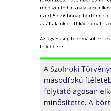
rendszer felhasználásával elkö
ezért 5 év 6 hónap börtönnel és
az általa okozott kár kamatos m
Az ügyészség tudomásul vette az
fellebbezett.
A Szolnoki Törvén
másodfokú ítéleté
folytatólagosan el
minősítette. A bör