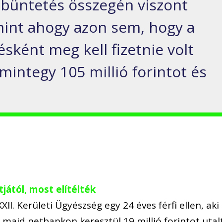
nzbüntetés összegén viszont
mint ahogy azon sem, hogy a
ésként meg kell fizetnie volt
mintegy 105 millió forintot és
tjától, most elítélték
II. Kerületi Ügyészség egy 24 éves férfi ellen, aki
, majd netbankon keresztül 19 millió forintot utal