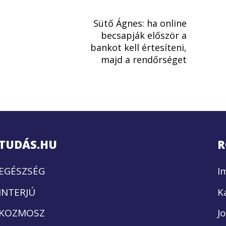
Sütő Ágnes: ha online
becsapják először a
bankot kell értesíteni,
majd a rendőrséget
TUDÁS.HU
R
EGÉSZSÉG
I
INTERJÚ
K
KOZMOSZ
J