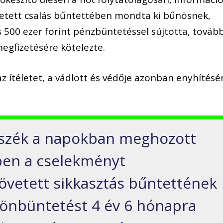
vetett csalás bűntettében mondta ki bűnösnek,
 500 ezer forint pénzbüntetéssel sújtotta, továb
egfizetésére kötelezte.
 ítéletet, a vádlott és védője azonban enyhítésé
yszék a napokban meghozott
ben a cselekményt
követett sikkasztás bűntettének
tönbüntetést 4 év 6 hónapra