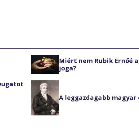
Miért nem Rubik Ernőé a
joga?
Nyugatot
A leggazdagabb magyar 