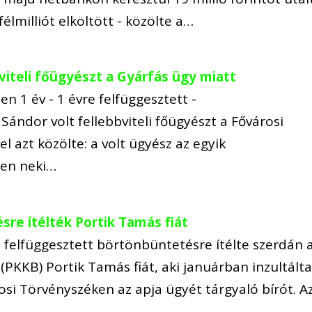
félmilliót elköltött - közölte a…
bviteli főügyészt a Gyárfás ügy miatt
en 1 év - 1 évre felfüggesztett -
Sándor volt fellebbviteli főügyészt a Fővárosi
l azt közölte: a volt ügyész az egyik
ben neki…
re ítélték Portik Tamás fiát
 felfüggesztett börtönbüntetésre ítélte szerdán 
(PKKB) Portik Tamás fiát, aki januárban inzultálta
osi Törvényszéken az apja ügyét tárgyaló bírót. A