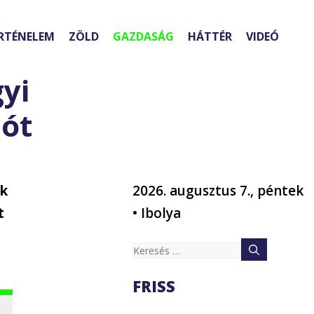
RTÉNELEM
ZÖLD
GAZDASÁG
HÁTTÉR
VIDEÓ
yi
iót
ak
2026. augusztus 7., péntek
t
• Ibolya
Keresés:
FRISS