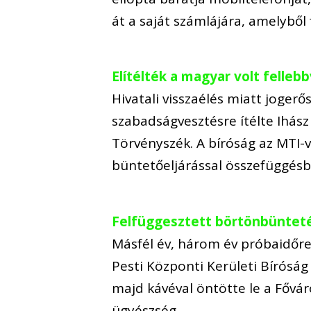
át a saját számlájára, amelyből 
Elítélték a magyar volt felleb
Hivatali visszaélés miatt jogerős
szabadságvesztésre ítélte Ihász 
Törvényszék. A bíróság az MTI-ve
büntetőeljárással összefüggés
Felfüggesztett börtönbüntetés
Másfél év, három év próbaidőre
Pesti Központi Kerületi Bíróság 
majd kávéval öntötte le a Fővár
ügyészség…