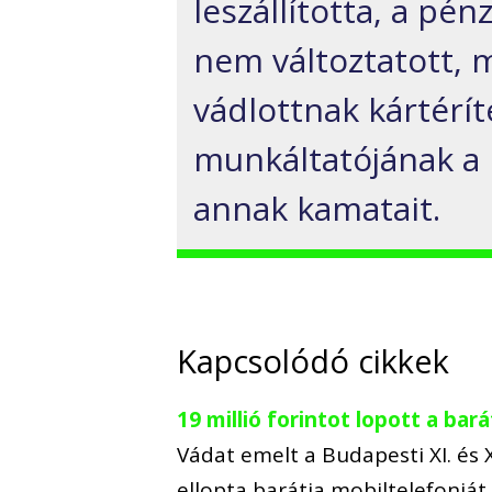
leszállította, a pé
nem változtatott, 
vádlottnak kártérít
munkáltatójának a 
annak kamatait.
Kapcsolódó cikkek
19 millió forintot lopott a bará
Vádat emelt a Budapesti XI. és XX
ellopta barátja mobiltelefonját