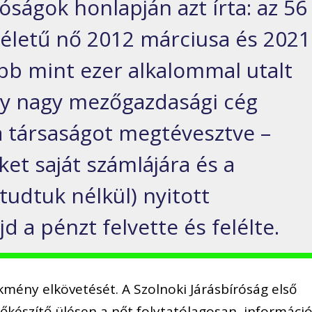
óságok honlapján azt írta: az 56
őéletű nő 2012 márciusa és 2021
bb mint ezer alkalommal utalt
gy nagy mezőgazdasági cég
a társaságot megtévesztve –
et saját számlájára és a
tudtuk nélkül) nyitott
 a pénzt felvette és felélte.
kmény elkövetését. A Szolnoki Járásbíróság első
őkészítő ülésen a nőt folytatólagosan, informáci