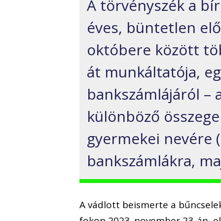
A törvényszék a bír
éves, büntetlen el
októbere között tö
át munkáltatója, e
bankszámlájáról – 
különböző összegek
gyermekei nevére (
bankszámlákra, majd
A vádlott beismerte a bűncsele
fokon 2023. november 23-án, el