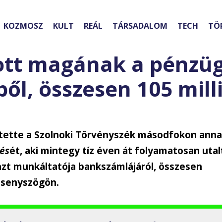
KOZMOSZ
KULT
REÁL
TÁRSADALOM
TECH
TÖ
tott magának a pénzüg
ől, összesen 105 mill
ítette a Szolnoki Törvényszék másodfokon ann
és
ét, aki mintegy tíz éven át folyamatosan utal
nzt munkáltatója bankszámlájáról, összesen
Besenyszögön.